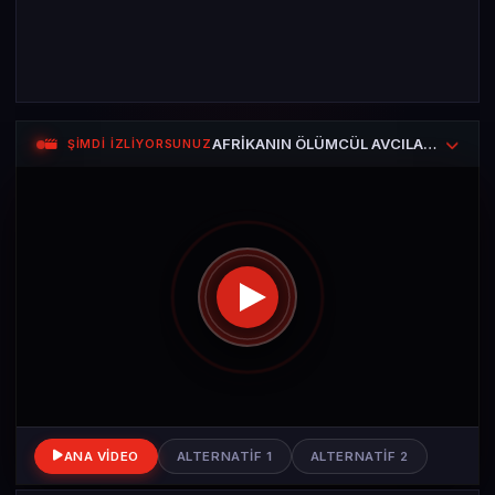
AFRİKANIN ÖLÜMCÜL AVCILARI — Avcı Sürüsü
ŞİMDİ İZLİYORSUNUZ
ANA VIDEO
ALTERNATIF 1
ALTERNATIF 2