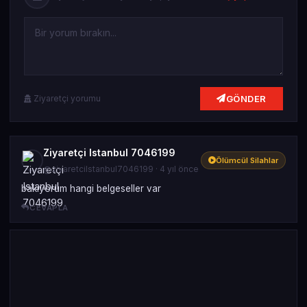
GÖNDER
Ziyaretçi yorumu
Ziyaretçi Istanbul 7046199
Ölümcül Silahlar
@ziyaretciIstanbul7046199 · 4 yıl önce
bakıyorum hangi belgeseller var
CEVAPLA