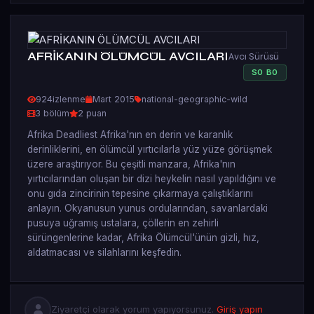
AFRİKANIN ÖLÜMCÜL AVCILARI
Avcı Sürüsü
S
0
B
0
924
izlenme
Mart 2015
national-geographic-wild
3 bölüm
2 puan
Afrika Deadliest Afrika'nın en derin ve karanlık
derinliklerini, en ölümcül yırtıcılarla yüz yüze görüşmek
üzere araştırıyor. Bu çeşitli manzara, Afrika'nın
yırtıcılarından oluşan bir dizi heykelin nasıl yapıldığını ve
onu gıda zincirinin tepesine çıkarmaya çalıştıklarını
anlayın. Okyanusun yunus ordularından, savanlardaki
pusuya uğramış ustalara, çöllerin en zehirli
sürüngenlerine kadar, Afrika Ölümcül'ünün gizli, hız,
aldatmacası ve silahlarını keşfedin.
Ziyaretçi olarak yorum yapıyorsunuz.
Giriş yapın