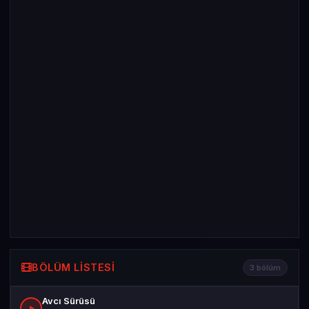
BÖLÜM LISTESI
3 bölüm
Avcı Sürüsü