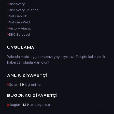
Discovery
Discovery Science
Nat Geo HD
Nat Geo Wild
History Viasat
BBC Belgesel
UYGULAMA
Yakında mobil uygulamamızı yayınlıyoruz. Takipte kalın ve ilk
haberdar olanlardan olun!
ANLIK ZIYARETÇI
Şu an
39
kişi online
BUGÜNKÜ ZIYARETÇI
Bugün
1139
tekil ziyaretçi