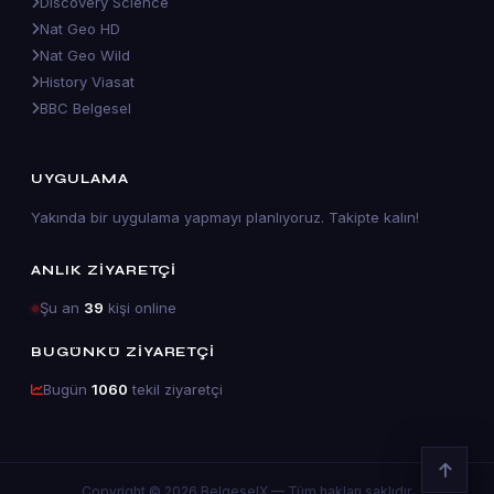
Discovery Science
Nat Geo HD
Nat Geo Wild
History Viasat
BBC Belgesel
UYGULAMA
Yakında bir uygulama yapmayı planlıyoruz. Takipte kalın!
ANLIK ZIYARETÇI
Şu an
39
kişi online
BUGÜNKÜ ZIYARETÇI
Bugün
1060
tekil ziyaretçi
Copyright © 2026 BelgeselX — Tüm hakları saklıdır.