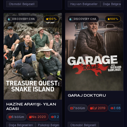
Otomobil Belgesell
Hayvan Belgeseller
Doğa Belgeseller
100%
100%
DİSCOVERY CHA
DİSCOVERY CHA
GARAJ DOKTORU
HAZİNE ARAYIŞI- YILAN
7 bölüm
Eyl 2019
3.6B
ADASI
6 bölüm
Nis 2020
9.2B
Doğa Belgeselleri
Psikoloji Belgesel
Otomobil Belgesell