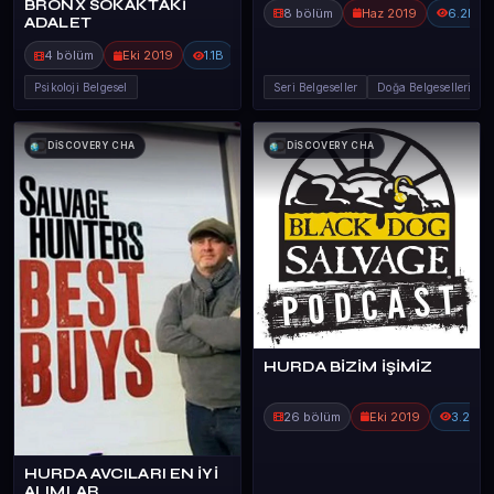
BRONX SOKAKTAKİ
8 bölüm
Haz 2019
6.2B
ADALET
4 bölüm
Eki 2019
1.1B
Psikoloji Belgesel
Seri Belgeseller
Doğa Belgeselleri
DİSCOVERY CHA
DİSCOVERY CHA
HURDA BİZİM İŞİMİZ
26 bölüm
Eki 2019
3.2B
HURDA AVCILARI EN İYİ
ALIMLAR