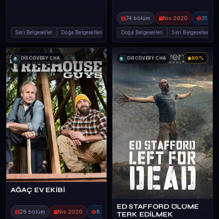
74 bölüm
Nis 2020
31.9B
Seri Belgeseller
Doğa Belgeselleri
Doğa Belgeselleri
Seri Belgeseller
80%
DİSCOVERY CHA
DİSCOVERY CHA
AĞAÇ EV EKİBİ
ED STAFFORD ÖLÜME
28 bölüm
Nis 2020
8.3B
TERK EDİLMEK