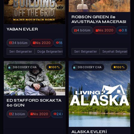
ROBSON GREEN ile
AVUSTRALYA MACERASI
YABAN EVLER
4 bölüm
Nis 2020
3.8B
34 bölüm
Nis 2020
18.0B
Seri Belgeseller
Doğa Belgeselleri
Seri Belgeseller
Seyehat Belgeselle
100%
100%
DİSCOVERY CHA
DİSCOVERY CHA
ED STAFFORD SOKAKTA
60 GÜN
2 bölüm
Nis 2020
24.6B
ALASKA EVLERİ