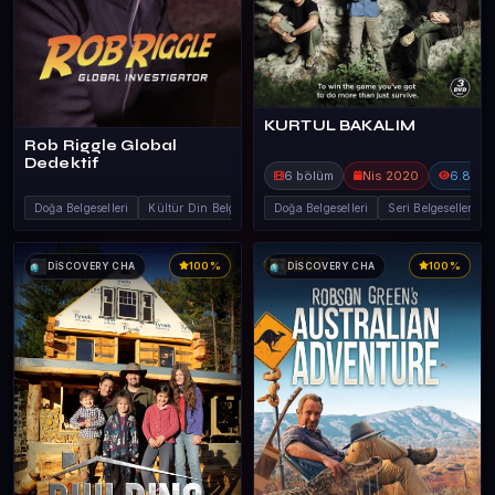
KURTUL BAKALIM
Rob Riggle Global
Dedektif
6 bölüm
Nis 2020
6.8B
Doğa Belgeselleri
Kültür Din Belge
Doğa Belgeselleri
Seri Belgeseller
100%
100%
DİSCOVERY CHA
DİSCOVERY CHA