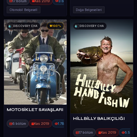
17 bölüm
Kas 2019
3.6B
Otomobil Belgesell
Doğa Belgeselleri
100%
DİSCOVERY CHA
DİSCOVERY CHA
MOTOSİKLET SAVAŞLARI
HİLLBİLLY BALIKÇILIĞI
6 bölüm
Kas 2019
1.7B
17 bölüm
Kas 2019
5.5B