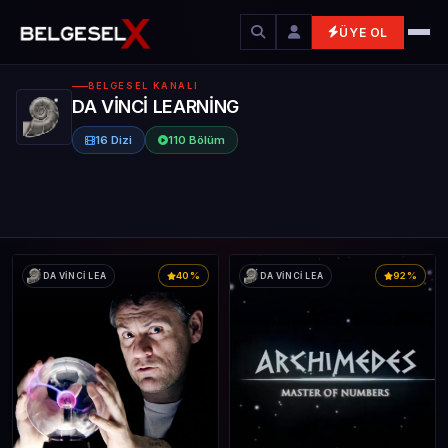
ÜYE OL
BELGESEL KANALI
DA VİNCİ LEARNİNG
16 Dizi
110 Bölüm
40%
92%
DA VİNCİ LEA
DA VİNCİ LEA