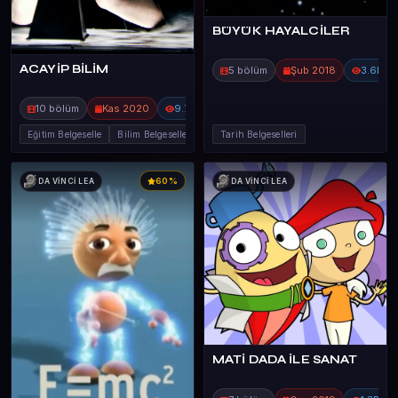
BÜYÜK HAYALCİLER
ACAYİP BİLİM
5 bölüm
Şub 2018
3.6B
10 bölüm
Kas 2020
9.7B
Eğitim Belgeselle
Bilim Belgeselleri
Tarih Belgeselleri
60%
DA VİNCİ LEA
DA VİNCİ LEA
MATİ DADA İLE SANAT