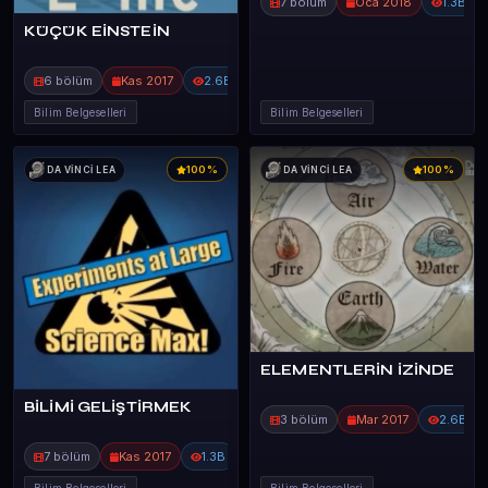
7 bölüm
Oca 2018
1.3B
KÜÇÜK EİNSTEİN
6 bölüm
Kas 2017
2.6B
Bilim Belgeselleri
Bilim Belgeselleri
100%
100%
DA VİNCİ LEA
DA VİNCİ LEA
ELEMENTLERİN İZİNDE
BİLİMİ GELİŞTİRMEK
3 bölüm
Mar 2017
2.6B
7 bölüm
Kas 2017
1.3B