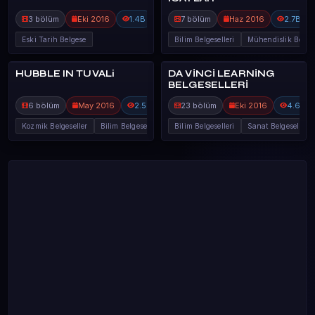
3 bölüm
Eki 2016
1.4B
7 bölüm
Haz 2016
2.7B
Eski Tarih Belgese
Bilim Belgeselleri
Mühendislik Belge
HUBBLE IN TUVALi
DA VİNCİ LEARNİNG
93%
85%
DA VİNCİ LEA
DA VİNCİ LEA
BELGESELLERİ
6 bölüm
May 2016
2.5B
23 bölüm
Eki 2016
4.6B
Kozmik Belgeseller
Bilim Belgeselleri
Bilim Belgeselleri
Sanat Belgeselleri