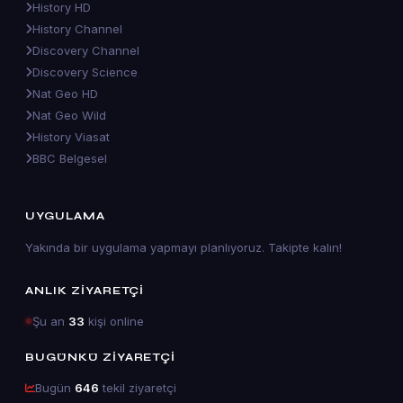
History HD
History Channel
Discovery Channel
Discovery Science
Nat Geo HD
Nat Geo Wild
History Viasat
BBC Belgesel
UYGULAMA
Yakında bir uygulama yapmayı planlıyoruz. Takipte kalın!
ANLIK ZIYARETÇI
Şu an
33
kişi online
BUGÜNKÜ ZIYARETÇI
Bugün
646
tekil ziyaretçi