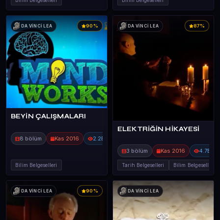
Bilim Belgeselleri
Bilim Belgeselleri
90%
87%
DA VİNCİ LEA
DA VİNCİ LEA
BEYİN ÇALIŞMALARI
ELEKTRİĞİN HİKAYESİ
8 bölüm
Kas 2016
2.2B
3 bölüm
Kas 2016
4.7B
Bilim Belgeselleri
Tarih Belgeselleri
Bilim Belgeselleri
90%
DA VİNCİ LEA
DA VİNCİ LEA