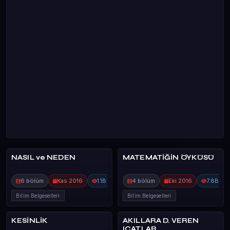
NASIL ve NEDEN
MATEMATİĞİN ÖYKÜSÜ
98%
91%
DA VİNCİ LEA
DA VİNCİ LEA
6 bölüm
Kas 2016
1.1B
4 bölüm
Eki 2016
7.8B
Bilim Belgeselleri
Bilim Belgeselleri
KESİNLİK
AKILLARA D. VEREN
73%
87%
DA VİNCİ LEA
DA VİNCİ LEA
ICATLAR