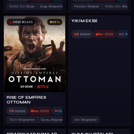
Kültür Din Belge
Doğa Belgeselleri
Psikoloji Belgesel
Kültür Din Belge
YIKIM EKİBİ
96%
DİĞER BELGES
DİĞER BELGES
8 bölüm
Nis 2020
2.3B
RISE OF EMPİRES
OTTOMAN
6 bölüm
Kas 2020
26.7B
Tarih Belgeselleri
Savaş Belgeseller
Seri Belgeseller