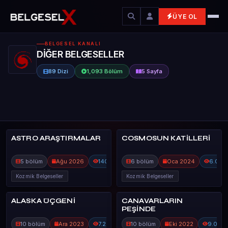
ÜYE OL
BELGESEL KANALI
DİĞER BELGESELLER
89 Dizi
1,093 Bölüm
5 Sayfa
ASTRO ARAŞTIRMALAR
COSMOSUN KATİLLERİ
DİĞER BELGES
DİĞER BELGES
5 bölüm
Ağu 2026
140
6 bölüm
Oca 2024
6.0B
Kozmik Belgeseller
Kozmik Belgeseller
ALASKA ÜÇGENİ
CANAVARLARIN
DİĞER BELGES
DİĞER BELGES
PEŞİNDE
10 bölüm
Ara 2023
7.2B
10 bölüm
Eki 2022
9.0B