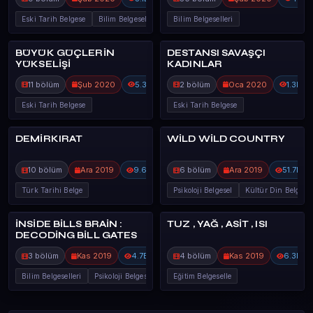
Eski Tarih Belgese
Bilim Belgeselleri
Bilim Belgeselleri
BÜYÜK GÜÇLERİN
DESTANSI SAVAŞÇI
90%
60%
DİĞER BELGES
DİĞER BELGES
YÜKSELİŞİ
KADINLAR
11 bölüm
Şub 2020
5.3B
2 bölüm
Oca 2020
1.3B
Eski Tarih Belgese
Eski Tarih Belgese
DEMİRKIRAT
WİLD WİLD COUNTRY
100%
100%
DİĞER BELGES
DİĞER BELGES
10 bölüm
Ara 2019
9.6B
6 bölüm
Ara 2019
51.7B
Türk Tarihi Belge
Psikoloji Belgesel
Kültür Din Belge
İNSİDE BİLLS BRAİN :
TUZ , YAĞ , ASİT , ISI
100%
DİĞER BELGES
DİĞER BELGES
DECODİNG BİLL GATES
3 bölüm
Kas 2019
4.7B
4 bölüm
Kas 2019
6.3B
Bilim Belgeselleri
Psikoloji Belgesel
Eğitim Belgeselle