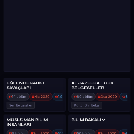
EĞLENCE PARKI
AL JAZEERA TÜRK
DİĞER BELGES
DİĞER BELGES
SAVAŞLARI
BELGESELLERİ
14 bölüm
Nis 2020
1.9B
80 bölüm
Oca 2020
6.4B
Seri Belgeseller
Kültür Din Belge
MÜSLÜMAN BİLİM
BİLİM BAKALIM
80%
DİĞER BELGES
DİĞER BELGES
İNSANLARI
9 bölüm
Şub 2020
5.1B
50 bölüm
Şub 2020
4.4B