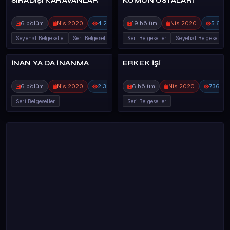
SIRADIŞI KARAVANLAR
KUMUN USTALARI
80%
DİĞER BELGES
DİĞER BELGES
6 bölüm
Nis 2020
4.2B
19 bölüm
Nis 2020
5.6B
Seyehat Belgeselle
Seri Belgeseller
Seri Belgeseller
Seyehat Belgeselle
İNAN YA DA İNANMA
ERKEK İŞİ
DİĞER BELGES
DİĞER BELGES
6 bölüm
Nis 2020
2.3B
6 bölüm
Nis 2020
736
Seri Belgeseller
Seri Belgeseller