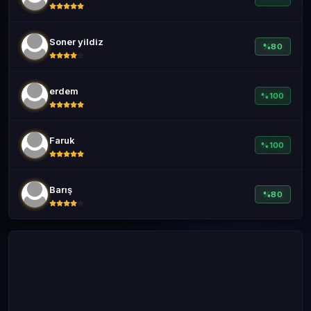
Soner yildiz
%80
erdem
%100
Faruk
%100
Barış
%80