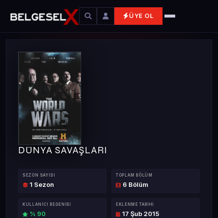
ÜYE OL
DÜNYA SAVAŞLARI
SEZON SAYISI
TOPLAM BÖLÜM
1 Sezon
6 Bölüm
KULLANICI BEĞENISI
EKLENME TARIHI
% 90
17 Şub 2015