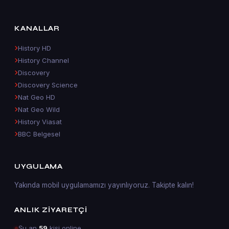
KANALLAR
History HD
History Channel
Discovery
Discovery Science
Nat Geo HD
Nat Geo Wild
History Viasat
BBC Belgesel
UYGULAMA
Yakında mobil uygulamamızı yayınlıyoruz. Takipte kalın!
ANLIK ZIYARETÇI
Şu an
59
kişi online