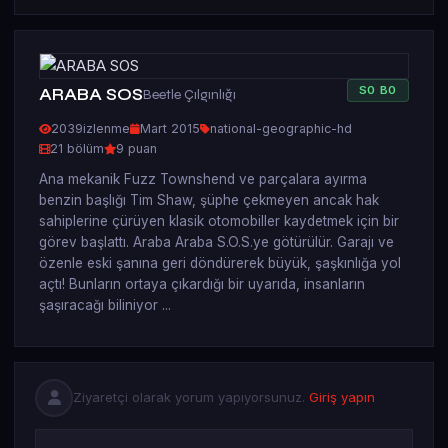
S
0
B
0
ARABA SOS
Beetle Çılgınlığı
2039
izlenme
Mart 2015
national-geographic-hd
21 bölüm
9 puan
Ana mekanik Fuzz Townshend ve parçalara ayırma
benzin başlığı Tim Shaw, şüphe çekmeyen ancak hak
sahiplerine çürüyen klasik otomobiller kaydetmek için bir
görev başlattı. Araba Araba S.O.S.ye götürülür. Garajı ve
özenle eski şanına geri döndürerek büyük, şaşkınlığa yol
açtı! Bunların ortaya çıkardığı bir uyarıda, insanların
şaşıracağı biliniyor ...
Ziyaretçi olarak yorum yapıyorsunuz.
Giriş yapın