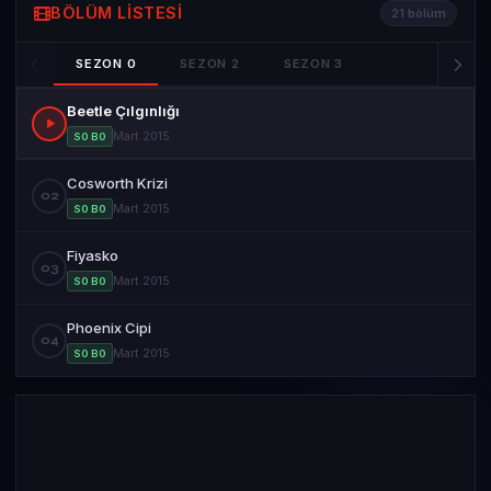
BÖLÜM LISTESI
21 bölüm
SEZON 0
SEZON 2
SEZON 3
Beetle Çılgınlığı
Mart 2015
S0 B0
Cosworth Krizi
02
Mart 2015
S0 B0
Fiyasko
03
Mart 2015
S0 B0
Phoenix Cipi
04
Mart 2015
S0 B0