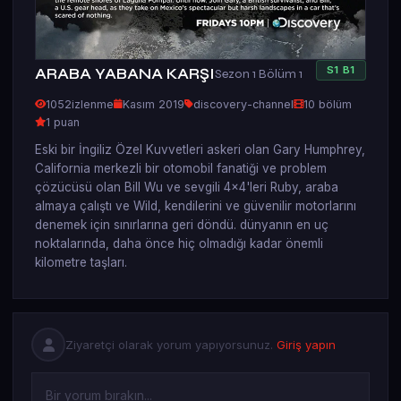
S
1
B
1
ARABA YABANA KARŞI
Sezon 1 Bölüm 1
1052
izlenme
Kasım 2019
discovery-channel
10 bölüm
1 puan
Eski bir İngiliz Özel Kuvvetleri askeri olan Gary Humphrey,
California merkezli bir otomobil fanatiği ve problem
çözücüsü olan Bill Wu ve sevgili 4x4'leri Ruby, araba
almaya çalıştı ve Wild, kendilerini ve güvenilir motorlarını
denemek için sınırlarına geri döndü. dünyanın en uç
noktalarında, daha önce hiç olmadığı kadar önemli
kilometre taşları.
Ziyaretçi olarak yorum yapıyorsunuz.
Giriş yapın