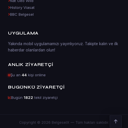
Nat Geo Wild
History Viasat
BBC Belgesel
UYGULAMA
Yakında mobil uygulamamızı yayınlıyoruz. Takipte kalın ve ilk
haberdar olanlardan olun!
ANLIK ZIYARETÇI
Şu an
44
kişi online
BUGÜNKÜ ZIYARETÇI
Bugün
1822
tekil ziyaretçi
Copyright © 2026 BelgeselX — Tüm hakları saklıdır.