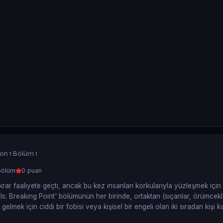
on 1 Bölüm 1
bölüm
0 puan
r faaliyete geçti, ancak bu kez insanları korkularıyla yüzleşmek için k
ls: Breaking Point' bölümünün her birinde, ortaktan (sıçanlar, örümcek
lmek için ciddi bir fobisi veya kişisel bir engeli olan iki sıradan kişi ka