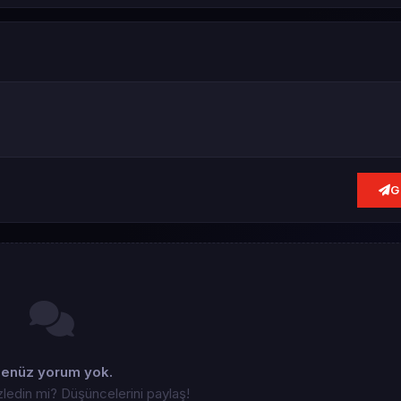
G
enüz yorum yok.
zledin mi? Düşüncelerini paylaş!