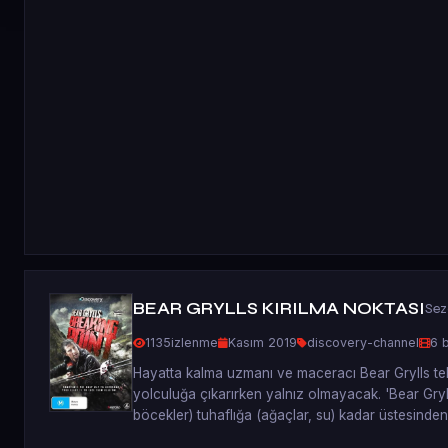
BEAR GRYLLS KIRILMA NOKTASI
Sez
1135
izlenme
Kasım 2019
discovery-channel
6 
Hayatta kalma uzmanı ve maceracı Bear Grylls tekra
yolculuğa çıkarırken yalnız olmayacak. 'Bear Gryl
böcekler) tuhaflığa (ağaçlar, su) kadar üstesinden ge