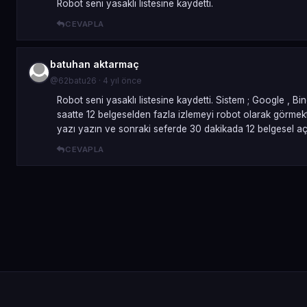
Robot seni yasaklı listesine kaydetti.
CEVAPLA
batuhan aktarmaç
@62batu26 · 4 yıl önce
Robot seni yasaklı listesine kaydetti. Sistem ; Google , Bi
saatte 12 belgeselden fazla izlemeyi robot olarak görmekte
yazı yazın ve sonraki seferde 30 dakikada 12 belgesel a
CEVAPLA