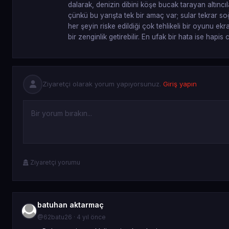
dalarak, denizin dibini köşe bucak tarayan altıncı
çünkü bu yarışta tek bir amaç var; sular tekrar 
her şeyin riske edildiği çok tehlikeli bir oyunu 
bir zenginlik getirebilir. En ufak bir hata ise hap
Ziyaretçi olarak yorum yapıyorsunuz.
Giriş yapın
Ziyaretçi yorumu
batuhan aktarmaç
@62batu26 · 4 yıl önce