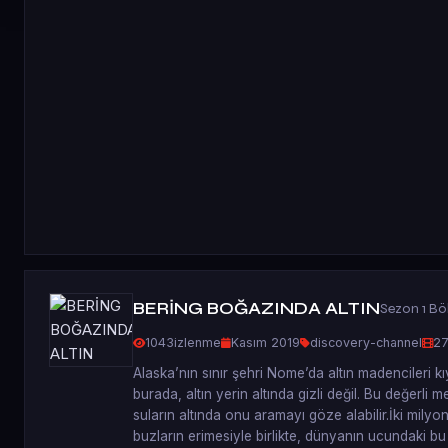
BERİNG BOĞAZINDA ALTIN
Sezon 1 Bö
1043
izlenme
Kasım 2019
discovery-channel
27
Alaska’nın sınır şehri Nome’da altın madencileri k
burada, altın yerin altında gizli değil. Bu değerli
suların altında onu aramayı göze alabilir.İki milyo
buzların erimesiyle birlikte, dünyanın ucundaki bu