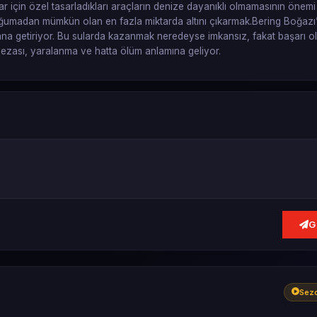
lar için özel tasarladıkları araçların denize dayanıklı olmamasının önemi
soğumadan mümkün olan en fazla miktarda altını çıkarmak.Bering Boğazı’
ekrana getiriyor. Bu sularda kazanmak neredeyse imkansız, fakat başarı 
is cezası, yaralanma ve hatta ölüm anlamına geliyor.
G
Sezo