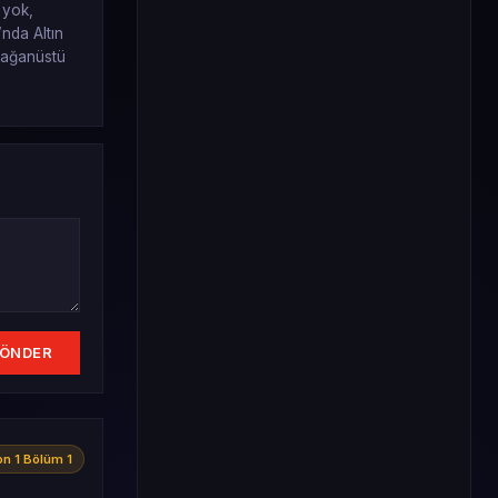
 yok,
nda Altın
olağanüstü
ÖNDER
n 1 Bölüm 1