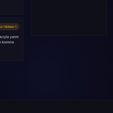
n 1 Bölüm 1
macıyla yarım
m kısmına