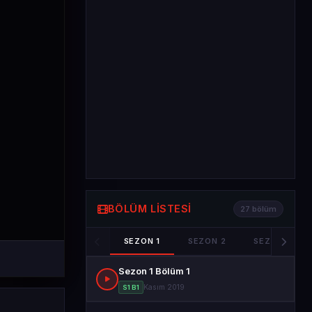
BÖLÜM LISTESI
27 bölüm
SEZON 1
SEZON 2
SEZON 3
Sezon 1 Bölüm 1
Kasım 2019
S1 B1