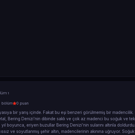
lüm 1
 bölüm
0 puan
ıyasıya bir yarış içinde. Fakat bu eşi benzeri görülmemiş bir madencilik
 metal, Bering Denizi’nin dibinde saklı ve çok az madenci bu soğuk ve tek
n yıl boyunca, eriyen buzullar Bering Denizi’nin sularını altınla doldurd
 ıssız ve soyutlanmış şehir altın, madencilerinin akınına uğruyor. Soğuk