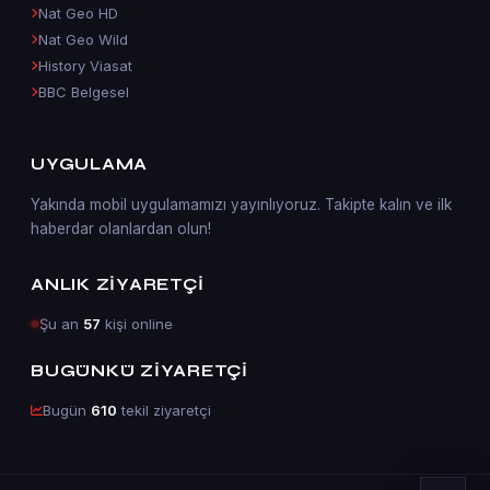
Nat Geo HD
Nat Geo Wild
History Viasat
BBC Belgesel
UYGULAMA
Yakında mobil uygulamamızı yayınlıyoruz. Takipte kalın ve ilk
haberdar olanlardan olun!
ANLIK ZIYARETÇI
Şu an
57
kişi online
BUGÜNKÜ ZIYARETÇI
Bugün
610
tekil ziyaretçi