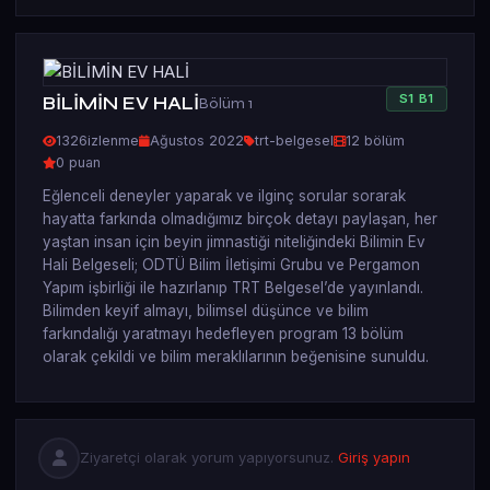
S
1
B
1
BİLİMİN EV HALİ
Bölüm 1
1326
izlenme
Ağustos 2022
trt-belgesel
12 bölüm
0 puan
Eğlenceli deneyler yaparak ve ilginç sorular sorarak
hayatta farkında olmadığımız birçok detayı paylaşan, her
yaştan insan için beyin jimnastiği niteliğindeki Bilimin Ev
Hali Belgeseli; ODTÜ Bilim İletişimi Grubu ve Pergamon
Yapım işbirliği ile hazırlanıp TRT Belgesel’de yayınlandı.
Bilimden keyif almayı, bilimsel düşünce ve bilim
farkındalığı yaratmayı hedefleyen program 13 bölüm
olarak çekildi ve bilim meraklılarının beğenisine sunuldu.
Ziyaretçi olarak yorum yapıyorsunuz.
Giriş yapın