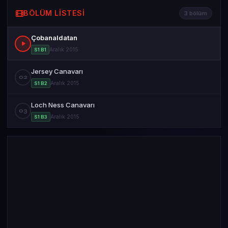
BÖLÜM LISTESI
3 bölüm
Çobanaldatan
Aralık 2015
S1 B1
Jersey Canavarı
02
Aralık 2015
S1 B2
Loch Ness Canavarı
03
Aralık 2015
S1 B3