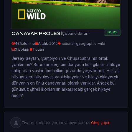
S
1
B
1
CANAVAR PROJESİ
Çobanaldatan
431
izlenme
Aralık 2015
national-geographic-wild
3 bölüm
1 puan
Jersey Şeytan, Şampiyon ve Chupacabra'nın ortak
yönleri ne? Bu efsaneler, tüm dünyada kült gibi bir statüye
sahip olan yaşlar için halkın gözünde yaşıyorlardı. Her yıl
büyüdükleri büyüleyici yeni hikayeler ve bilgiyi ekleyerek
dünyanın en ünlü canavarları olarak varlıklar. Ancak bu
günümüz şifreli ikonlarının arkasındaki gerçek hikaye
nedir?
Ziyaretçi olarak yorum yapıyorsunuz.
Giriş yapın