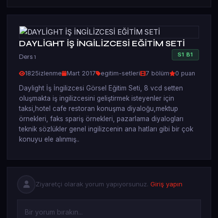
DAYLİGHT İŞ İNGİLİZCESİ EĞİTİM SETİ
S
1
B
1
Ders 1
1825
izlenme
Mart 2017
egitim-setleri
7 bölüm
0 puan
Daylight İş İngilizcesi Görsel Eğitim Seti, 8 vcd setten
oluşmakta iş ingilizcesini geliştirmek isteyenler için
taksi,hotel cafe restoran konuşma diyaloğu,mektup
örnekleri, faks spariş örnekleri, pazarlama diyalogları
teknik sözlükler genel ingilizcenin ana hatları gibi bir çok
konuyu ele alınmış..
Ziyaretçi olarak yorum yapıyorsunuz.
Giriş yapın