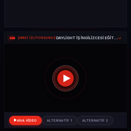
DAYLİGHT İŞ İNGİLİZCESİ EĞİTİM SETİ — Ders 1
ŞİMDİ İZLİYORSUNUZ
ANA VIDEO
ALTERNATIF 1
ALTERNATIF 2