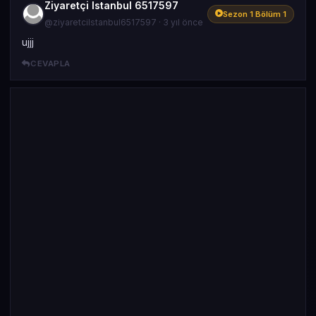
Ziyaretçi Istanbul 6517597
Sezon 1 Bölüm 1
@ziyaretciIstanbul6517597 · 3 yıl önce
ujjj
CEVAPLA