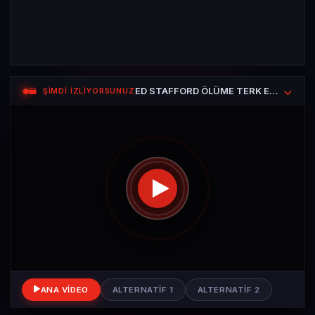
ED STAFFORD ÖLÜME TERK EDİLMEK — Sezon 1 Bölüm 1
ŞİMDİ İZLİYORSUNUZ
ANA VIDEO
ALTERNATIF 1
ALTERNATIF 2