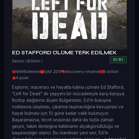
ED STAFFORD ÖLÜME TERK EDİLMEK
S
1
B
1
Sezon 1 Bölüm 1
4666
izlenme
Eylül 2019
discovery-channel
6 bölüm
4 puan
Explorer, maceracı ve hayatta kalma uzmanı Ed Stafford,
"Left for Dead" de yepyeni bir mücadeleyle karşı karşıya.
Rodop dağlarına düşen Bulgaristan, Ed'in buluşma
noktasına ulaşması, çıkarma taşımacılığına kavuşması ve
hayat bulması için 10 güne kadar vakti bulunuyor.
Başaramazsa, tecrit sırasında daha da fazla zaman
geçirir, takım desteğine katılmanın alçakgönüllülüğü ve
başarısızlığın utancı. Bu inanılmaz yeni seri, Ed'in