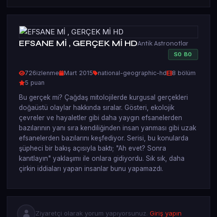
EFSANE Mİ , GERÇEK Mİ HD
Antik Astronotlar
S
0
B
0
726
izlenme
Mart 2015
national-geographic-hd
8 bölüm
5 puan
Bu gerçek mi? Çağdaş mitolojilerde kurgusal gerçekleri
doğaüstü olaylar hakkında sıralar. Gösteri, ekolojik
çevreler ve hayaletler gibi daha yaygın efsanelerden
bazılarının yanı sıra kendiliğinden insan yanması gibi uzak
efsanelerden bazılarını keşfediyor. Serisi, bu konularda
şüpheci bir bakış açısıyla baktı; "Ah evet? Sonra
kanıtlayın" yaklaşımı ile onlara gidiyordu. Sık sık, daha
çirkin iddiaları yapan insanlar bunu yapamazdı.
Ziyaretçi olarak yorum yapıyorsunuz.
Giriş yapın