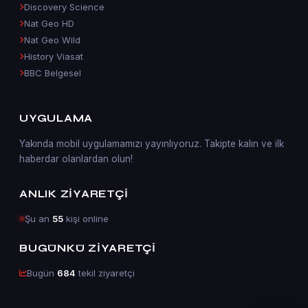
Discovery Science
Nat Geo HD
Nat Geo Wild
History Viasat
BBC Belgesel
UYGULAMA
Yakında mobil uygulamamızı yayınlıyoruz. Takipte kalın ve ilk
haberdar olanlardan olun!
ANLIK ZIYARETÇI
Şu an
55
kişi online
BUGÜNKÜ ZIYARETÇI
Bugün
684
tekil ziyaretçi