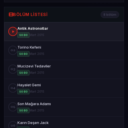
BÖLÜM LISTESI
8 bölüm
Antik Astronotlar
Mart 2015
S0 B0
Torino Kefeni
02
Mart 2015
S0 B0
Mucizevi Tedaviler
03
Mart 2015
S0 B0
Hayalet Gemi
04
Mart 2015
S0 B0
Son Mağara Adamı
05
Mart 2015
S0 B0
Karın Deşen Jack
06