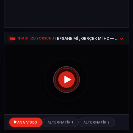
EFSANE Mİ , GERÇEK Mİ HD — Antik Astronotlar
ŞİMDİ İZLİYORSUNUZ
ANA VIDEO
ALTERNATIF 1
ALTERNATIF 2