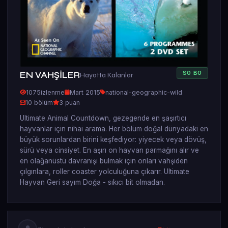
S
0
B
0
EN VAHŞİLER
Hayatta Kalanlar
1075
izlenme
Mart 2015
national-geographic-wild
10 bölüm
3 puan
Ultimate Animal Countdown, gezegende en şaşırtıcı
hayvanlar için nihai arama. Her bölüm doğal dünyadaki en
büyük sorunlardan birini keşfediyor: yiyecek veya dövüş,
sürü veya cinsiyet. En aşırı on hayvan parmağını alır ve
en olağanüstü davranışı bulmak için onları vahşiden
çılgınlara, roller coaster yolculuğuna çıkarır. Ultimate
Hayvan Geri sayım Doğa - sıkıcı bit olmadan.