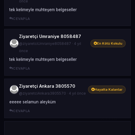
önce
tek kelimeyle muhteşem belgeseller
CEVAPLA
Ziyaretçi Umraniye 8058487
@ziyaretciUmraniye8058487 · 4 yıl
En Kötü Kokulu
önce
tek kelimeyle muhteşem belgeseller
CEVAPLA
Ziyaretçi Ankara 3805570
Hayatta Kalanlar
@ziyaretciAnkara3805570 · 4 yıl önce
eeeee selamun aleyküm
CEVAPLA