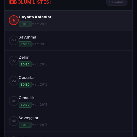
BÖLÜM LISTESI
10 bölüm
Hayatta Kalanlar
Mart 2015
S0 B0
Savunma
02
Mart 2015
S0 B0
Zehir
03
Mart 2015
S0 B0
Cesurlar
04
Mart 2015
S0 B0
Cinsellik
05
Mart 2015
S0 B0
Savaşçılar
06
Mart 2015
S0 B0