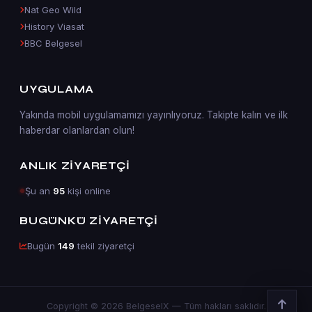
Nat Geo Wild
History Viasat
BBC Belgesel
UYGULAMA
Yakında mobil uygulamamızı yayınlıyoruz. Takipte kalın ve ilk
haberdar olanlardan olun!
ANLIK ZIYARETÇI
Şu an
95
kişi online
BUGÜNKÜ ZIYARETÇI
Bugün
149
tekil ziyaretçi
Copyright © 2026 BelgeselX — Tüm hakları saklıdır.