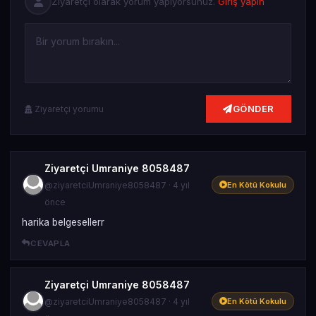
Ziyaretçi olarak yorum yapıyorsunuz.
Giriş yapın
GÖNDER
Ziyaretçi yorumu
Ziyaretçi Umraniye 8058487
@ziyaretciUmraniye8058487 · 4 yıl
En Kötü Kokulu
önce
harika belgesellerr
CEVAPLA
Ziyaretçi Umraniye 8058487
@ziyaretciUmraniye8058487 · 4 yıl
En Kötü Kokulu