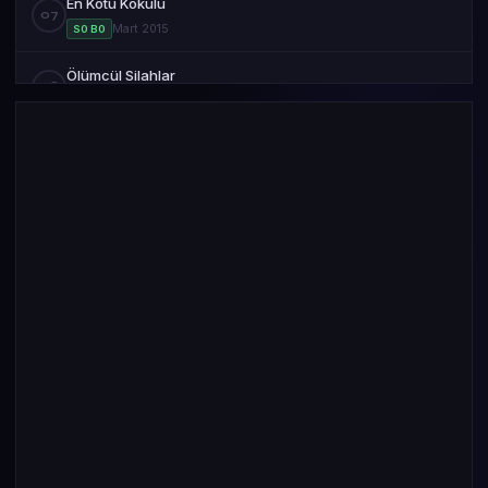
En Kötü Kokulu
07
Mart 2015
S0 B0
Ölümcül Silahlar
08
Mart 2015
S0 B0
Sürüler
09
Mart 2015
S0 B0
Saldırı
10
Mart 2015
S0 B0