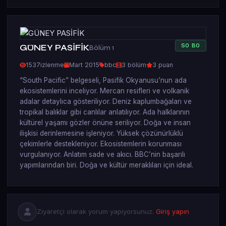
S
0
B
0
GÜNEY PASİFİK
Bölüm 1
1537
izlenme
Mart 2015
bbc
3 bölüm
3 puan
“South Pacific” belgeseli, Pasifik Okyanusu’nun ada
ekosistemlerini inceliyor. Mercan resifleri ve volkanik
adalar detaylıca gösteriliyor. Deniz kaplumbağaları ve
tropikal balıklar gibi canlılar anlatılıyor. Ada halklarının
kültürel yaşamı gözler önüne seriliyor. Doğa ve insan
ilişkisi derinlemesine işleniyor. Yüksek çözünürlüklü
çekimlerle destekleniyor. Ekosistemlerin korunması
vurgulanıyor. Anlatım sade ve akıcı. BBC’nin başarılı
yapımlarından biri. Doğa ve kültür meraklıları için ideal.
Ziyaretçi olarak yorum yapıyorsunuz.
Giriş yapın