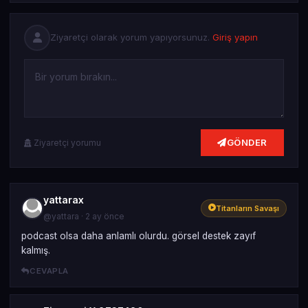
Ziyaretçi olarak yorum yapıyorsunuz.
Giriş yapın
GÖNDER
Ziyaretçi yorumu
yattarax
Titanların Savaşı
@yattara · 2 ay önce
podcast olsa daha anlamlı olurdu. görsel destek zayıf
kalmış.
CEVAPLA