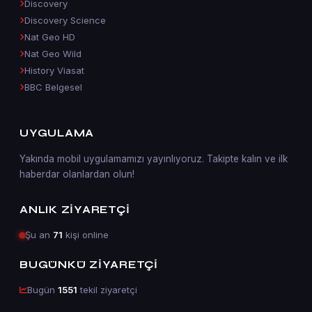
Discovery
Discovery Science
Nat Geo HD
Nat Geo Wild
History Viasat
BBC Belgesel
UYGULAMA
Yakında mobil uygulamamızı yayınlıyoruz. Takipte kalın ve ilk
haberdar olanlardan olun!
ANLIK ZIYARETÇI
Şu an
71
kişi online
BUGÜNKÜ ZIYARETÇI
Bugün
1551
tekil ziyaretçi