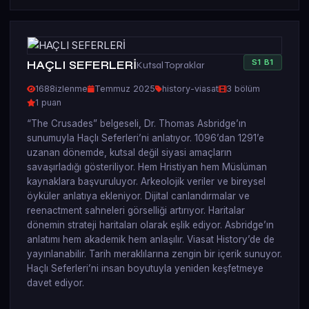
S
1
B
1
HAÇLI SEFERLERİ
Kutsal Topraklar
1688
izlenme
Temmuz 2025
history-viasat
3 bölüm
1 puan
“The Crusades” belgeseli, Dr. Thomas Asbridge’ın
sunumuyla Haçlı Seferleri’ni anlatıyor. 1096’dan 1291’e
uzanan dönemde, kutsal değil siyasi amaçların
savaşırladığı gösteriliyor. Hem Hristiyan hem Müslüman
kaynaklara başvuruluyor. Arkeolojik veriler ve bireysel
öyküler anlatıya ekleniyor. Dijital canlandırmalar ve
reenactment sahneleri görselliği artırıyor. Haritalar
dönemin strateji haritaları olarak eşlik ediyor. Asbridge’ın
anlatımı hem akademik hem anlaşılır. Viasat History’de de
yayınlanabilir. Tarih meraklılarına zengin bir içerik sunuyor.
Haçlı Seferleri’ni insan boyutuyla yeniden keşfetmeye
davet ediyor.