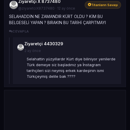
Ziyaretçi X 8737480
Titanların Savaşı
@ziyaretciX8737480 · 12 ay önce
SELAHADDİN NE ZAMANDIR KÜRT OLDU ? KİM BU
BELGESELİ YAPAN ? BIRAKIN BU TARİHİ ÇARPITMAYI
CEVAPLA
Ziyaretçi 4430329
2 ay önce
Selahattin yüzyıllardır Kürt diye biliniyor yenilerde
Türk demeye siz başladınız ya İnstagram
tarihçileri sizi neymiş erkek kardeşinin ismi
Türkçeymiş delile bak ????