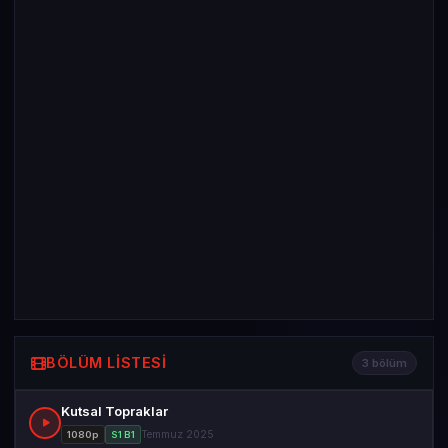
BÖLÜM LISTESI
3 bölüm
Kutsal Topraklar
Temmuz 2025
1080p
S1 B1