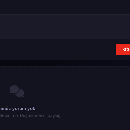
G
enüz yorum yok.
zledin mi? Düşüncelerini paylaş!