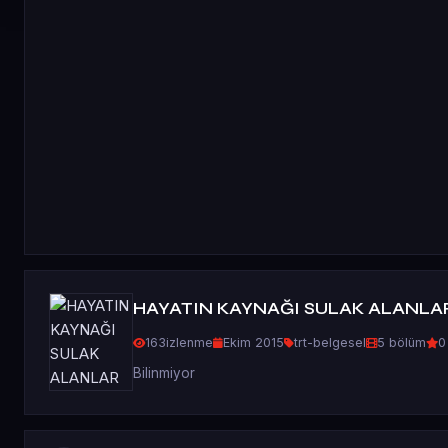
HAYATIN KAYNAĞI SULAK ALANLA
163
izlenme
Ekim 2015
trt-belgesel
5 bölüm
0
Bilinmiyor