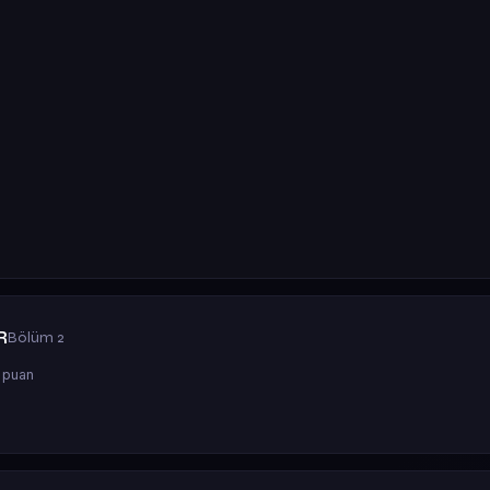
R
Bölüm 2
 puan