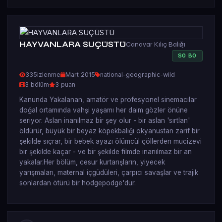
HAYVANLARA SUÇÜSTÜ
Canavar Kılıç Balığı
S
0
B
0
335
izlenme
Mart 2015
national-geographic-wild
3 bölüm
3 puan
Kanunda Yakalanan, amatör ve profesyonel sinemacılar
doğal ortamında vahşi yaşamı her daim gözler önüne
seriyor. Aslan inanılmaz bir şey olur - bir aslan 'sırtlan'
öldürür, büyük bir beyaz köpekbalığı okyanustan zarif bir
şekilde sıçrar, bir bebek ayazı ölümcül çöllerden mucizevi
bir şekilde kaçar - ve bir şekilde filmde inanılmaz bir an
yakalar.Her bölüm, cesur kurtarışların, yiyecek
yarışmaları, maternal içgüdüleri, çarpıcı savaşlar ve trajik
sonlardan ötürü bir hodgepodge'dur.