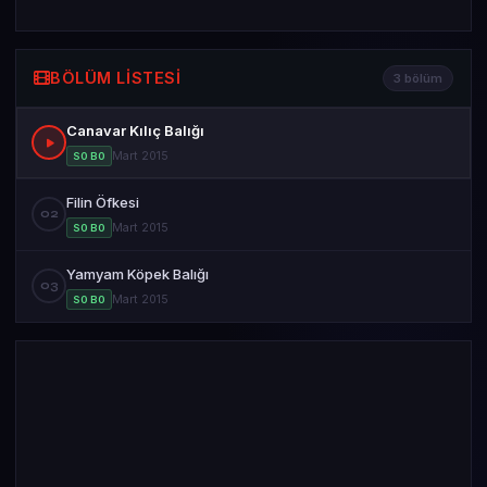
BÖLÜM LISTESI
3 bölüm
Canavar Kılıç Balığı
Mart 2015
S0 B0
Filin Öfkesi
02
Mart 2015
S0 B0
Yamyam Köpek Balığı
03
Mart 2015
S0 B0