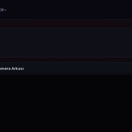
ER
amera Arkası