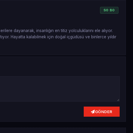
S
0
B
0
ere dayanarak, insanlığın en titiz yolculuklarını ele alıyor.
atıyor. Hayatta kalabilmek için doğal içgüdüsü ve binlerce yıldır
GÖNDER