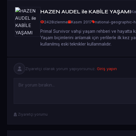
HAZEN AUDEL ile KABİLE YAŞAMI
Ka
2428
izlenme
Kasım 2017
national-geographic-
Primal Survivor vahşi yaşam rehberi ve hayatta kal
Yaşam biçimlerini anlamak için yerlilerle ilk kez y
kullanılmış eski teknikler kullanmalıdır.
Ziyaretçi olarak yorum yapıyorsunuz.
Giriş yapın
Ziyaretçi yorumu