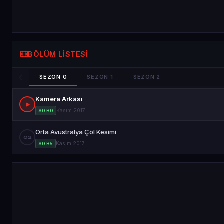
BÖLÜM LISTESI
SEZON 0
SEZON 1
SEZON 2
Kamera Arkası
Kasım 2017
S0 B0
Orta Avustralya Çöl Kesimi
02
Kasım 2017
S0 B5