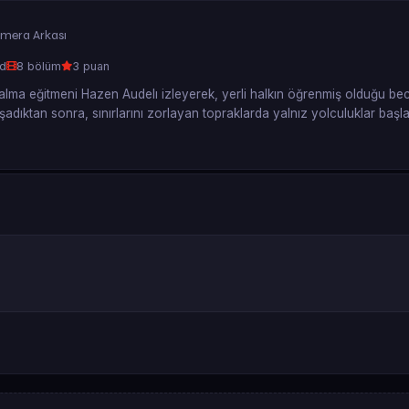
mera Arkası
hd
8 bölüm
3 puan
ma eğitmeni Hazen Audelı izleyerek, yerli halkın öğrenmiş olduğu beceril
aşadıktan sonra, sınırlarını zorlayan topraklarda yalnız yolculuklar başl