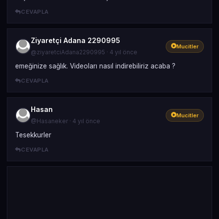
CEVAPLA
Ziyaretçi Adana 2290995
Mucitler
@ziyaretciAdana2290995 · 4 yıl önce
emeğinize sağlık. Videoları nasıl indirebiliriz acaba ?
CEVAPLA
Hasan
Mucitler
@Hasaneker · 4 yıl önce
Tesekkurler
CEVAPLA