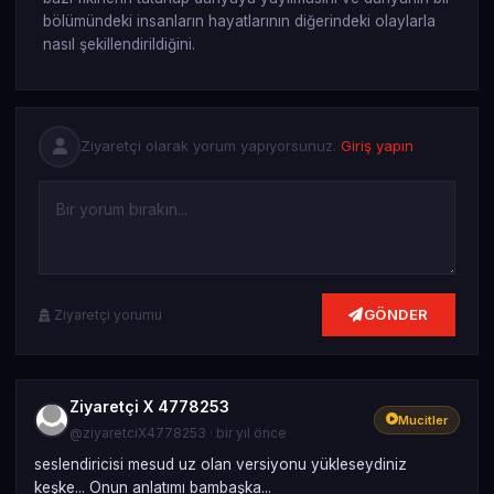
bölümündeki insanların hayatlarının diğerindeki olaylarla
nasıl şekillendirildiğini.
Ziyaretçi olarak yorum yapıyorsunuz.
Giriş yapın
GÖNDER
Ziyaretçi yorumu
Ziyaretçi X 4778253
Mucitler
@ziyaretciX4778253 · bir yıl önce
seslendiricisi mesud uz olan versiyonu yükleseydiniz
keşke... Onun anlatımı bambaşka...