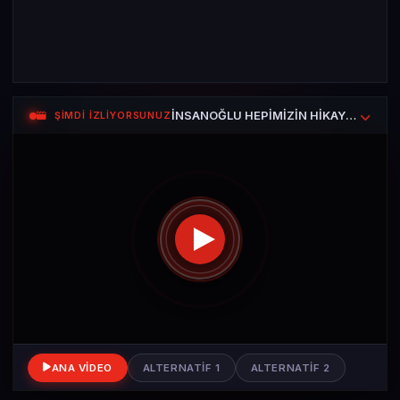
İNSANOĞLU HEPİMİZİN HİKAYESİ — Mucitler
ŞİMDİ İZLİYORSUNUZ
ANA VIDEO
ALTERNATIF 1
ALTERNATIF 2