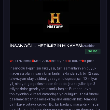
İNSANOĞLU HEPİMİZİN HİKAYESİ
Mucitler
S
0
B
0
3747
izlenme
Mart 2015
history-hd
8 bölüm
5 puan
İnsanoğlu Hepimizin Hikayesi, tüm zamanların en büyük
macerası olan insan ırkının tarihi hakkında epik bir 12 saat
televizyon olayıdır.İdeal gezegen oluşması için 10 milyar
yıl, nihayet gerçekleşmeden önce doğru koşullar için 3
milyar dolar gerekiyor: insanlık başlar. Buradan, avcı-
toplayıcıdan küresel vatandaşa yolculuğumuzdaki önemli
basamaklardan basamaklı taşlarla anlatılan hızlı tempolu
bir hikaye ortaya çıkıyor. Bu, bir bağlantı masalıdır - neden
bazı fikirlerin tutunup dünyaya yayılmasını ve dünyanın bir