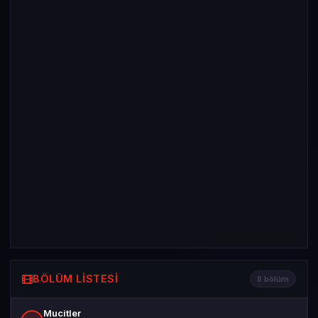
BÖLÜM LISTESI
8 bölüm
Mucitler