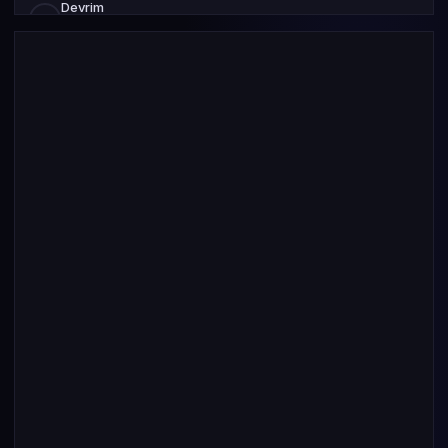
Devrim
08
Mart 2015
S0 B0