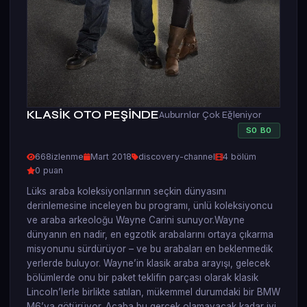
KLASİK OTO PEŞİNDE
Auburnlar Çok Eğleniyor
S
0
B
0
668
izlenme
Mart 2018
discovery-channel
4 bölüm
0 puan
Lüks araba koleksiyonlarının seçkin dünyasını
derinlemesine inceleyen bu programı, ünlü koleksiyoncu
ve araba arkeoloğu Wayne Carini sunuyor.Wayne
dünyanın en nadir, en egzotik arabalarını ortaya çıkarma
misyonunu sürdürüyor – ve bu arabaları en beklenmedik
yerlerde buluyor. Wayne’in klasik araba arayışı, gelecek
bölümlerde onu bir paket teklifin parçası olarak klasik
Lincoln’lerle birlikte satılan, mükemmel durumdaki bir BMW
M6’ya götürüyor. Acaba bu gerçek olamayacak kadar iyi