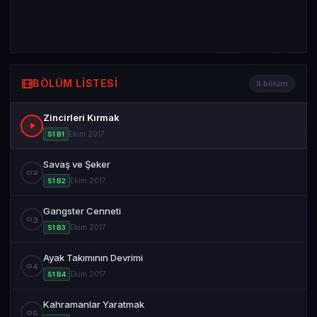
BÖLÜM LISTESI
8 bölüm
Zincirleri Kırmak
Ekim 2017
S1 B1
Savaş ve Şeker
02
Ekim 2017
S1 B2
Gangster Cenneti
03
Ekim 2017
S1 B3
Ayak Takımının Devrimi
04
Ekim 2017
S1 B4
Kahramanlar Yaratmak
05