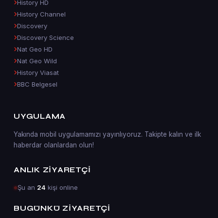
History HD
History Channel
Discovery
Discovery Science
Nat Geo HD
Nat Geo Wild
History Viasat
BBC Belgesel
UYGULAMA
Yakında mobil uygulamamızı yayınlıyoruz. Takipte kalın ve ilk
haberdar olanlardan olun!
ANLIK ZIYARETÇI
Şu an
24
kişi online
BUGÜNKÜ ZIYARETÇI