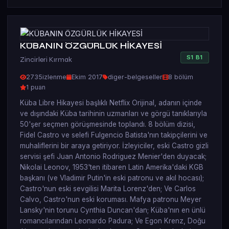
KÜBANIN ÖZGÜRLÜK HİKAYESİ
S
1
B
1
Zincirleri Kırmak
2735
izlenme
Ekim 2017
diger-belgeseller
8 bölüm
1 puan
Küba Libre Hikayesi başlıklı Netflix Orijinal, adanın içinde
ve dışındaki Küba tarihinin uzmanları ve görgü tanıklarıyla
50'şer seçmen görüşmesinde toplandı. 8 bölüm dizisi,
Fidel Castro ve selefi Fulgencio Batista'nın takipçilerini ve
muhaliflerini bir araya getiriyor. İzleyiciler, eski Castro gizli
servisi şefi Juan Antonio Rodriguez Menier'den duyacak;
Nikolai Leonov, 1953'ten itibaren Latin Amerika'daki KGB
başkanı (ve Vladimir Putin'in eski patronu ve akıl hocası);
Castro'nun eski sevgilisi Marita Lorenz'den; Ve Carlos
Calvo, Castro'nun eski koruması. Mafya patronu Meyer
Lansky'nin torunu Cynthia Duncan'dan; Küba'nın en ünlü
romancılarından Leonardo Padura; Ve Egon Krenz, Doğu