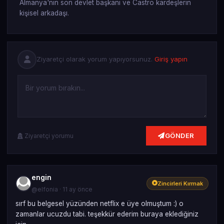
Almanya'nın son devlet başkanı ve Castro kardeşlerin
kişisel arkadaşı.
Ziyaretçi olarak yorum yapıyorsunuz.
Giriş yapın
GÖNDER
Ziyaretçi yorumu
engin
Zincirleri Kırmak
@elfonia · 11 ay önce
sırf bu belgesel yüzünden netflix e üye olmuştum :) o
zamanlar ucuzdu tabi. teşekkür ederim buraya eklediğiniz