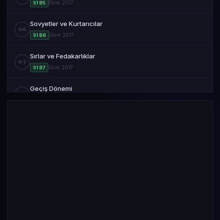
Ekim 2017
S1 B5
Sovyetler ve Kurtarıcılar
06
Ekim 2017
S1 B6
Sırlar ve Fedakarlıklar
07
Ekim 2017
S1 B7
Geçiş Dönemi
08
Ekim 2017
S1 B8