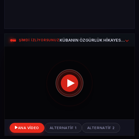
KÜBANIN ÖZGÜRLÜK HİKAYESİ — Zincirleri Kırmak
ŞİMDİ İZLİYORSUNUZ
ANA VIDEO
ALTERNATIF 1
ALTERNATIF 2