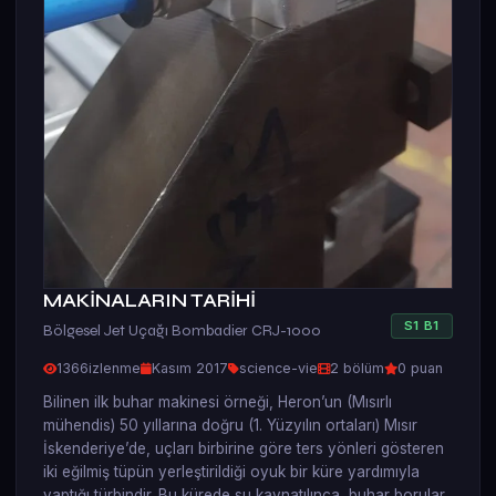
MAKİNALARIN TARİHİ
S
1
B
1
Bölgesel Jet Uçağı Bombadier CRJ-1000
1366
izlenme
Kasım 2017
science-vie
2 bölüm
0 puan
Bilinen ilk buhar makinesi örneği, Heron’un (Mısırlı
mühendis) 50 yıllarına doğru (1. Yüzyılın ortaları) Mısır
İskenderiye’de, uçları birbirine göre ters yönleri gösteren
iki eğilmiş tüpün yerleştirildiği oyuk bir küre yardımıyla
yaptığı türbindir. Bu kürede su kaynatılınca, buhar borular