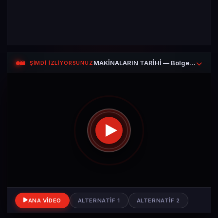
MAKİNALARIN TARİHİ — Bölgesel Jet Uçağı Bombadier CRJ-1000
ŞİMDİ İZLİYORSUNUZ
ANA VIDEO
ALTERNATIF 1
ALTERNATIF 2