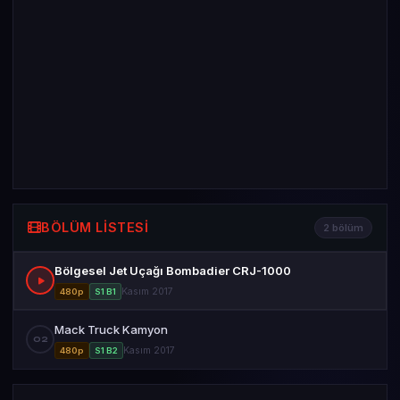
BÖLÜM LISTESI
2 bölüm
Bölgesel Jet Uçağı Bombadier CRJ-1000
Kasım 2017
480p
S1 B1
Mack Truck Kamyon
02
Kasım 2017
480p
S1 B2