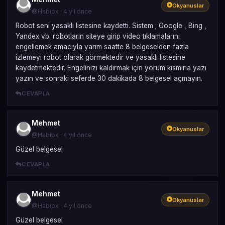
Okyanuslar
@Habipx · 4 yıl önce
Robot seni yasaklı listesine kaydetti. Sistem ; Google , Bing ,
Yandex vb. robotların siteye girip video tıklamalarını
engellemek amacıyla yarım saatte 8 belgeselden fazla
izlemeyi robot olarak görmektedir ve yasaklı listesine
kaydetmektedir. Engelinizi kaldırmak için yorum kısmına yazı
yazın ve sonraki seferde 30 dakikada 8 belgesel açmayın.
CEVAPLA
Mehmet
Okyanuslar
@Habipx · 4 yıl önce
Güzel belgesel
CEVAPLA
Mehmet
Okyanuslar
@Habipx · 4 yıl önce
Güzel belgesel