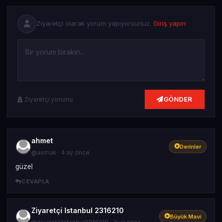
Ziyaretçi olarak yorum yapıyorsunuz.
Giriş yapın
GÖNDER
Ziyaretçi yorumu
ahmet
Derinler
@asmak · 4 ay önce
güzel
CEVAPLA
Ziyaretçi Istanbul 2316210
Büyük Mavi