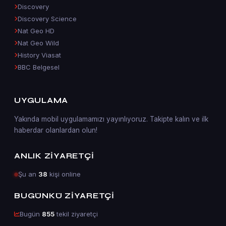
Discovery
Discovery Science
Nat Geo HD
Nat Geo Wild
History Viasat
BBC Belgesel
UYGULAMA
Yakında mobil uygulamamızı yayınlıyoruz. Takipte kalın ve ilk
haberdar olanlardan olun!
ANLIK ZIYARETÇI
Şu an
38
kişi online
BUGÜNKÜ ZIYARETÇI
Bugün
855
tekil ziyaretçi