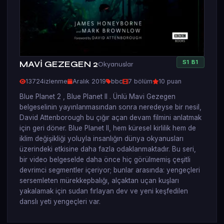
S
1
B
1
MAVİ GEZEGEN 2
Okyanuslar
13724
izlenme
Aralık 2019
bbc
7 bölüm
10 puan
Blue Planet 2 , Blue Planet II . Ünlü Mavi Gezegen
belgeselinin yayınlanmasından sonra neredeyse bir nesil,
David Attenborough bu çığır açan devam filmini anlatmak
için geri döner. Blue Planet ll, hem küresel kirlilik hem de
iklim değişikliği yoluyla insanlığın dünya okyanusları
üzerindeki etkisine daha fazla odaklanmaktadır. Bu seri,
bir video belgeselde daha önce hiç görülmemiş çeşitli
devrimci segmentler içeriyor; bunlar arasında: yengeçleri
sersemleten mürekkepbalığı, alçaktan uçan kuşları
yakalamak için sudan fırlayan dev ve yeni keşfedilen
danslı yeti yengeçleri var.