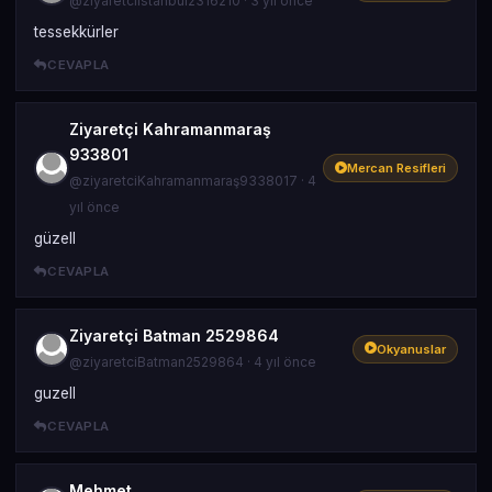
@ziyaretciIstanbul2316210 · 3 yıl önce
tessekkürler
CEVAPLA
Ziyaretçi Kahramanmaraş
933801
Mercan Resifleri
@ziyaretciKahramanmaraş9338017 · 4
yıl önce
güzell
CEVAPLA
Ziyaretçi Batman 2529864
Okyanuslar
@ziyaretciBatman2529864 · 4 yıl önce
guzell
CEVAPLA
Mehmet