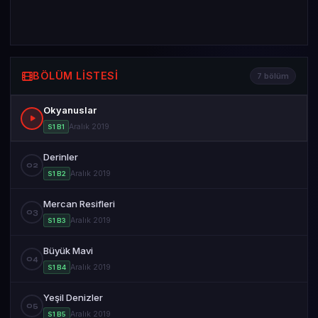
BÖLÜM LISTESI
7 bölüm
Okyanuslar
Aralık 2019
S1 B1
Derinler
02
Aralık 2019
S1 B2
Mercan Resifleri
03
Aralık 2019
S1 B3
Büyük Mavi
04
Aralık 2019
S1 B4
Yeşil Denizler
05
Aralık 2019
S1 B5