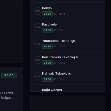
Banyo
03
Mart 2015
S0 B0
Fasülyeler
04
Mart 2015
S0 B0
Yatakodası Teknolojisi
05
Mart 2015
S0 B0
Ben Franklin Teknolojisi
06
Mart 2015
S0 B0
Kahvaltı Teknolojisi
S
0
B
0
07
Mart 2015
S0 B0
Boğa Gözleri
oya nedir
08
Mart 2015
S0 B0
r belgesel
Sığınaklar
09