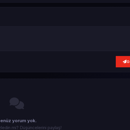
G
enüz yorum yok.
zledin mi? Düşüncelerini paylaş!