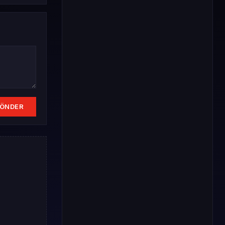
Mart 2015
S0 B0
Araba Kazaları
10
Mart 2015
S0 B0
Yılbaşı Teknolojisi
11
Mart 2015
S0 B0
Krom
12
Mart 2015
S0 B0
ÖNDER
Para İşletmesi
13
Mart 2015
S0 B0
Soğuk Kesim
14
Mart 2015
S0 B0
Kombat Anteremanı
15
Mart 2015
S0 B0
Ceset Teknolojisi