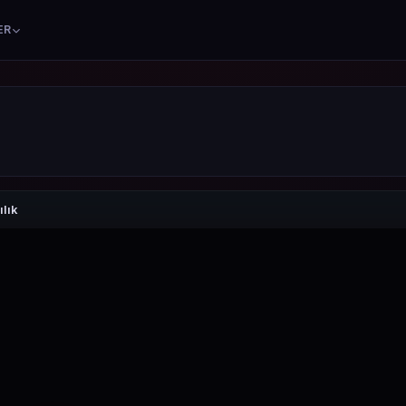
ER
lık