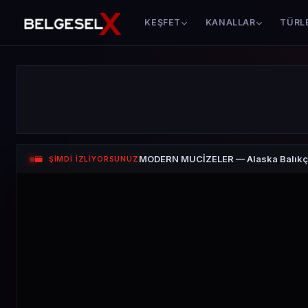
KEŞFET
KANALLAR
TÜRL
MODERN MUCİZELER — Alaska Balıkçı
ŞİMDİ İZLİYORSUNUZ