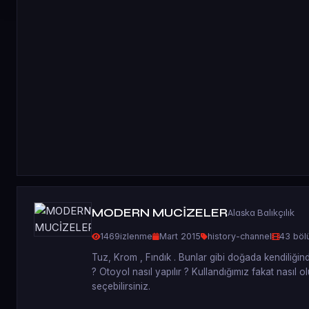
MODERN MUCİZELER
Alaska Balıkçılık
1469
izlenme
Mart 2015
history-channel
43 böl
Tuz, Krom , Fındık . Bunlar gibi doğada kendiliğ
? Otoyol nasıl yapılır ? Kullandığımız fakat nasıl
seçebilirsiniz.