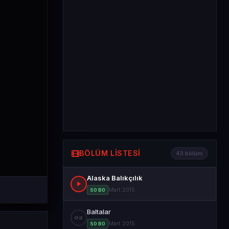
BÖLÜM LISTESI
43 bölüm
Alaska Balıkçılık
Mart 2015
S0 B0
Baltalar
02
Mart 2015
S0 B0