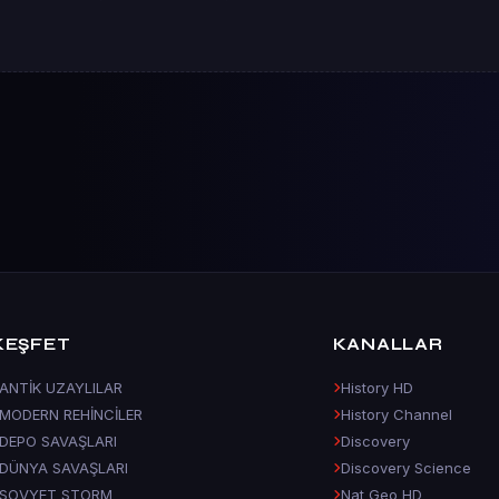
KEŞFET
KANALLAR
ANTİK UZAYLILAR
History HD
MODERN REHİNCİLER
History Channel
DEPO SAVAŞLARI
Discovery
DÜNYA SAVAŞLARI
Discovery Science
SOVYET STORM
Nat Geo HD