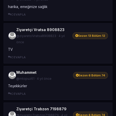
harika, emeğinize sağlık
CEVAPLA
Ziyaretçi Vratsa 8908823
@ziyaretciVratsa8908823 · 4 yıl
Sezon 13 Bölüm 12
önce
TV
CEVAPLA
Muhammet
Sezon 6 Bölüm 74
@mtopuz61 · 4 yıl önce
Teşekkürler
CEVAPLA
Ziyaretçi Trabzon 7198879
@ziyaretciTrabzon7198879 · 4 yıl
Sezon 6 Bölüm 74