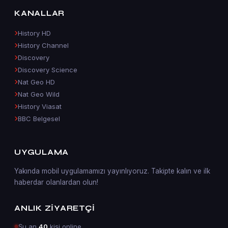
KANALLAR
History HD
History Channel
Discovery
Discovery Science
Nat Geo HD
Nat Geo Wild
History Viasat
BBC Belgesel
UYGULAMA
Yakında mobil uygulamamızı yayınlıyoruz. Takipte kalın ve ilk
haberdar olanlardan olun!
ANLIK ZIYARETÇI
Şu an
40
kişi online