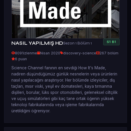
S
1
B
1
NASIL YAPILMIŞ HD
Sezon 1 Bölüm 1
8091
izlenme
Nisan 2020
discovery-science
267 bölüm
6 puan
Science Channel fanının en sevdiği How It's Made,
nadiren düşündüğümüz günlük nesnelerin veya ürünlerin
nasıl yapılacağını araştırıyor. Her bölümde izleyiciler, diş
taçları, mısır viski, yeşil ev domatesleri, kaya tırmanma
dişlileri, borular, lüks spor otomobilleri, geleneksel ciltçilik
ve uçuş simülatörleri gibi kaç tane ortak öğenin yüksek
teknoloji fabrikalarında veya işleme fabrikalarında
üretildiğini öğreniyor.