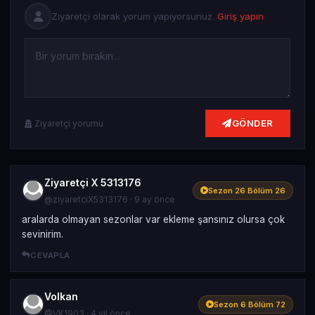
Ziyaretçi olarak yorum yapıyorsunuz.
Giriş yapın
GÖNDER
Ziyaretçi yorumu
Ziyaretçi X 5313176
Sezon 26 Bölüm 26
@ziyaretciX5313176 · 9 ay önce
aralarda olmayan sezonlar var ekleme şansınız olursa çok
sevinirim.
CEVAPLA
Volkan
Sezon 6 Bölüm 72
@VK1903 · 4 yıl önce