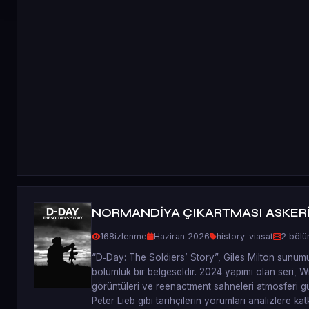
NORMANDİYA ÇIKARTMASI ASKERİ
168
izlenme
Haziran 2026
history-viasat
2 böl
“D‑Day: The Soldiers’ Story”, Giles Milton sunumu
bölümlük bir belgeseldir. 2024 yapımı olan seri, Wi
görüntüleri ve reenactment sahneleri atmosferi güç
Peter Lieb gibi tarihçilerin yorumları analizlere kat