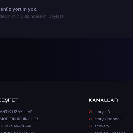
enüz yorum yok.
zledin mi? Düşüncelerini paylaş!
KEŞFET
KANALLAR
ANTİK UZAYLILAR
History HD
MODERN REHİNCİLER
History Channel
DEPO SAVAŞLARI
Discovery
DÜNYA SAVAŞLARI
Discovery Science