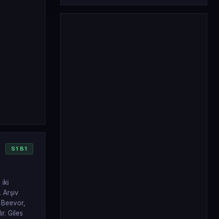
S
1
B
1
iki
. Arşiv
y Beevor,
ır. Giles