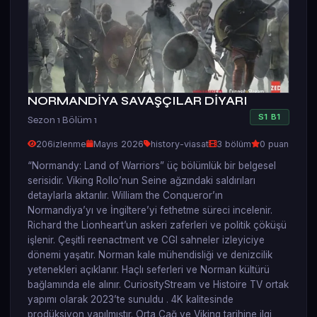
NORMANDİYA SAVAŞÇILAR DİYARI
S
1
B
1
Sezon 1 Bölüm 1
206
izlenme
Mayıs 2026
history-viasat
3 bölüm
0 puan
“Normandy: Land of Warriors” üç bölümlük bir belgesel
serisidir. Viking Rollo’nun Seine ağzındaki saldırıları
detaylarla aktarılır. William the Conqueror’ın
Normandiya’yı ve İngiltere’yi fethetme süreci incelenir.
Richard the Lionheart’un askeri zaferleri ve politik çöküşü
işlenir. Çeşitli reenactment ve CGI sahneler izleyiciye
dönemi yaşatır. Norman kale mühendisliği ve denizcilik
yetenekleri açıklanır. Haçlı seferleri ve Norman kültürü
bağlamında ele alınır. CuriosityStream ve Histoire TV ortak
yapımı olarak 2023’te sunuldu . 4K kalitesinde
prodüksiyon yapılmıştır. Orta Çağ ve Viking tarihine ilgi