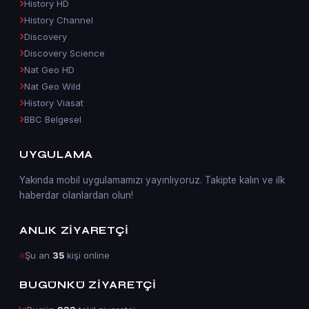
History HD
History Channel
Discovery
Discovery Science
Nat Geo HD
Nat Geo Wild
History Viasat
BBC Belgesel
UYGULAMA
Yakında mobil uygulamamızı yayınlıyoruz. Takipte kalın ve ilk
haberdar olanlardan olun!
ANLIK ZIYARETÇI
Şu an
35
kişi online
BUGÜNKÜ ZIYARETÇI