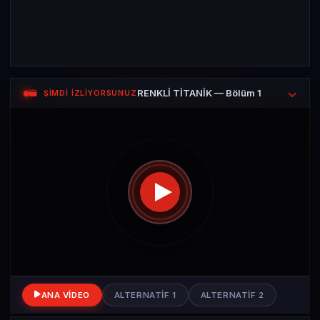
RENKLİ TİTANİK — Bölüm 1
ŞİMDİ İZLİYORSUNUZ
ANA VIDEO
ALTERNATIF 1
ALTERNATIF 2