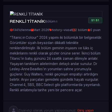
S
1
B
1
RENKLİ TİTANİK
Bölüm 1
1341
izlenme
Mart 2026
history-viasat
2 bölüm
0 puan
“Titanic in Colour” 2024 yapımı iki bölümlük bir belgeseldir.
Görüntüler siyah‑beyazdan dikkatli teknikte
renklendirilmiştir. İlk bölüm geminin inşasını ve lüks iç
mekânlarını renkli olarak gözler önüne serer. İkinci bölüm
Titanic’in batış gününü 24 saatlik zaman dilimiyle anlatır.
Yaşayan tanıkların ailelerinden detaylı anılar sunulur. Dr
Lesley‑Anne Beadles’ın yorumları sahne yorumuyla
güçlenir. Guy Walters, renkli geçmişin empatiyi artırdığını
belirtir. Arşiv parçaları gemideki gündelik hayatı vurgular.
Channel 4, SBS, BBC Select gibi platformlarda yayınlandı.
Renkli anlatımıyla tarihe yeni bir pencere açar.
Ziyaretçi olarak yorum yapıyorsunuz.
Giriş yapın