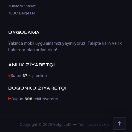
History Viasat
BBC Belgesel
UYGULAMA
Yakında mobil uygulamamızı yayınlıyoruz. Takipte kalın ve ilk
haberdar olanlardan olun!
ANLIK ZIYARETÇI
Şu an
37
kişi online
BUGÜNKÜ ZIYARETÇI
Bugün
698
tekil ziyaretçi
Copyright © 2026 BelgeselX — Tüm hakları saklıdır.