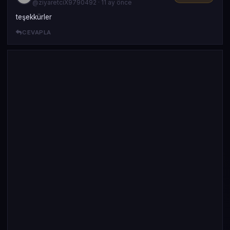
@ziyaretciX9790492 · 11 ay önce
teşekkürler
CEVAPLA