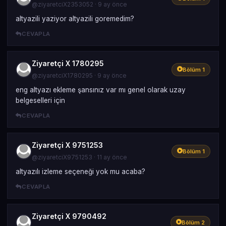
@ziyaretciX2353052 · 9 ay önce
altyazili yaziyor altyazili goremedim?
CEVAPLA
Ziyaretçi X 1780295
Bölüm 1
@ziyaretciX1780295 · 9 ay önce
eng altyazı ekleme şansınız var mı genel olarak uzay
belgeselleri için
CEVAPLA
Ziyaretçi X 9751253
Bölüm 1
@ziyaretciX9751253 · 11 ay önce
altyazılı izleme seçeneği yok mu acaba?
CEVAPLA
Ziyaretçi X 9790492
Bölüm 2