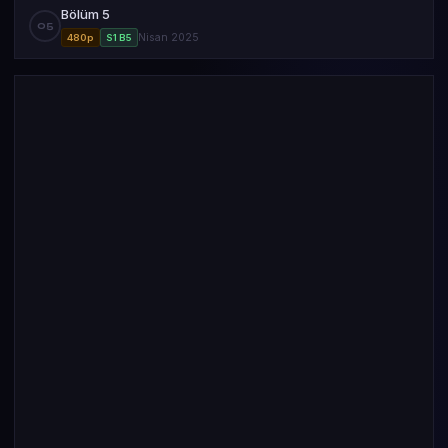
Bölüm 5
05
Nisan 2025
480p
S1 B5