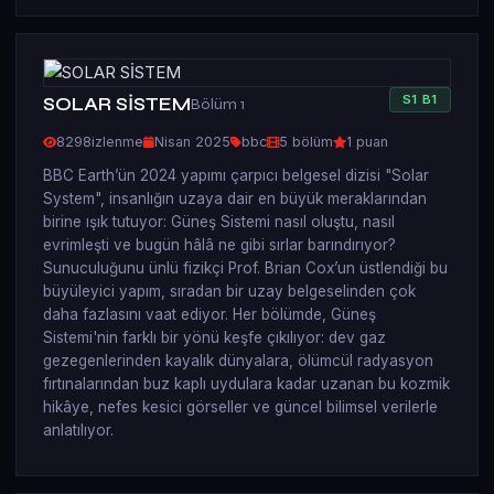
S
1
B
1
SOLAR SİSTEM
Bölüm 1
8298
izlenme
Nisan 2025
bbc
5 bölüm
1 puan
BBC Earth’ün 2024 yapımı çarpıcı belgesel dizisi "Solar
System", insanlığın uzaya dair en büyük meraklarından
birine ışık tutuyor: Güneş Sistemi nasıl oluştu, nasıl
evrimleşti ve bugün hâlâ ne gibi sırlar barındırıyor?
Sunuculuğunu ünlü fizikçi Prof. Brian Cox’un üstlendiği bu
büyüleyici yapım, sıradan bir uzay belgeselinden çok
daha fazlasını vaat ediyor. Her bölümde, Güneş
Sistemi'nin farklı bir yönü keşfe çıkılıyor: dev gaz
gezegenlerinden kayalık dünyalara, ölümcül radyasyon
fırtınalarından buz kaplı uydulara kadar uzanan bu kozmik
hikâye, nefes kesici görseller ve güncel bilimsel verilerle
anlatılıyor.