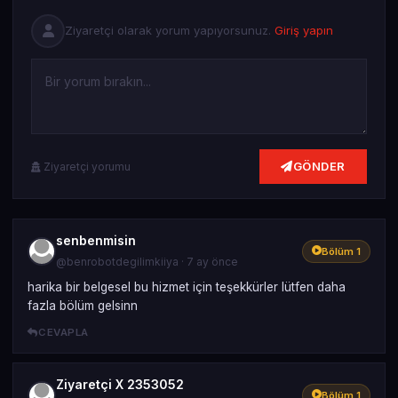
Ziyaretçi olarak yorum yapıyorsunuz.
Giriş yapın
GÖNDER
Ziyaretçi yorumu
senbenmisin
Bölüm 1
@benrobotdegilimkiiya · 7 ay önce
harika bir belgesel bu hizmet için teşekkürler lütfen daha
fazla bölüm gelsinn
CEVAPLA
Ziyaretçi X 2353052
Bölüm 1