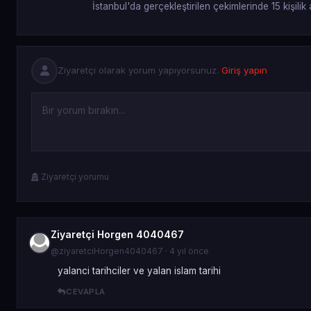
İstanbul'da gerçekleştirilen çekimlerinde 15 kişilik
Ziyaretçi olarak yorum yapıyorsunuz.
Giriş yapın
Ziyaretçi yorumu
Ziyaretçi Horgen 4040467
@ziyaretciHorgen4040467 · 4 yıl önce
yalanci tarihciler ve yalan islam tarihi
CEVAPLA