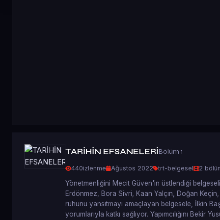
TARİHİN EFSANELERİ
Bölüm 1
440
izlenme
Ağustos 2022
trt-belgesel
2 bölü
Yönetmenliğini Mecit Güven'in üstlendiği belgese
Erdönmez, Bora Sivri, Kaan Yalçın, Doğan Keçin,
ruhunu yansıtmayı amaçlayan belgesele, İlkin Başa
yorumlarıyla katkı sağlıyor. Yapımcılığını Bekir 