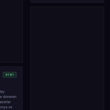
S
1
B
1
lay
yle dönemin
azarlar
Konya ve