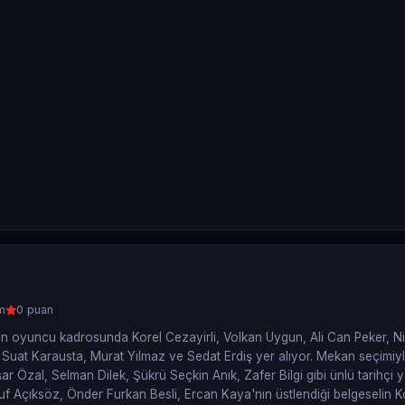
m
0 puan
lin oyuncu kadrosunda Korel Cezayirli, Volkan Uygun, Ali Can Peker, Ni
 Suat Karausta, Murat Yılmaz ve Sedat Erdiş yer alıyor. Mekan seçimi
r Özal, Selman Dilek, Şükrü Seçkin Anık, Zafer Bilgi gibi ünlü tarihçi y
Yusuf Açıksöz, Önder Furkan Besli, Ercan Kaya'nın üstlendiği belgeselin 