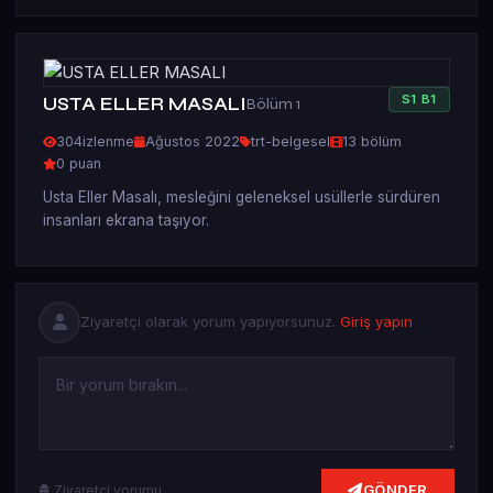
S
1
B
1
USTA ELLER MASALI
Bölüm 1
304
izlenme
Ağustos 2022
trt-belgesel
13 bölüm
0 puan
Usta Eller Masalı, mesleğini geleneksel usüllerle sürdüren
insanları ekrana taşıyor.
Ziyaretçi olarak yorum yapıyorsunuz.
Giriş yapın
GÖNDER
Ziyaretçi yorumu