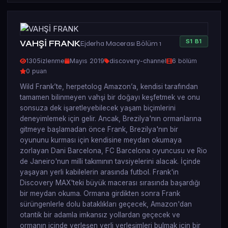
S
1
B
1
VAHŞİ FRANK
Ejderha Macerası Bölüm 1
1305
izlenme
Mayıs 2019
discovery-channel
6 bölüm
0 puan
Wild Frank’te, herpetolog Amazon’a, kendisi tarafından
tamamen bilinmeyen vahşi bir doğayı keşfetmek ve onu
sonsuza dek işaretleyebilecek yaşam biçimlerini
deneyimlemek için gelir. Ancak, Brezilya'nın ormanlarına
gitmeye başlamadan önce Frank, Brezilya'nın bir
oyununu kurması için kendisine meydan okumaya
zorlayan Dani Barcelona, ​​FC Barcelona oyuncusu ve Rio
de Janeiro'nun milli takımının tavsiyelerini alacak. İçinde
yaşayan yerli kabilelerin arasında futbol. Frank'in
Discovery MAX'teki büyük macerası sırasında başardığı
bir meydan okuma. Ormana girdikten sonra Frank
sürüngenlerle dolu bataklıkları geçecek, Amazon'dan
otantik bir adamla imkansız yollardan geçecek ve
ormanın içinde yerleşen yerli yerleşimleri bulmak için bir