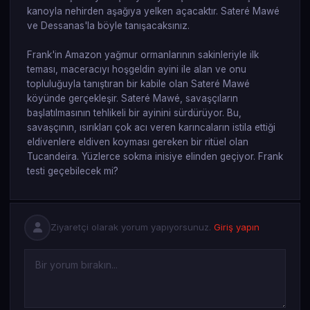
kanoyla nehirden aşağıya yelken açacaktır. Sateré Mawé
ve Dessanas'la böyle tanışacaksınız.
Frank'in Amazon yağmur ormanlarının sakinleriyle ilk
teması, maceracıyı hoşgeldin ayini ile alan ve onu
topluluğuyla tanıştıran bir kabile olan Sateré Mawé
köyünde gerçekleşir. Sateré Mawé, savaşçıların
başlatılmasının tehlikeli bir ayinini sürdürüyor. Bu,
savaşçının, ısırıkları çok acı veren karıncaların istila ettiği
eldivenlere eldiven koyması gereken bir ritüel olan
Tucandeira. Yüzlerce sokma inisiye elinden geçiyor. Frank
testi geçebilecek mi?
Ziyaretçi olarak yorum yapıyorsunuz.
Giriş yapın