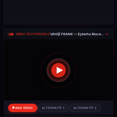
VAHŞİ FRANK — Ejderha Macerası Bölüm 1
ŞİMDİ İZLİYORSUNUZ
ANA VIDEO
ALTERNATIF 1
ALTERNATIF 2