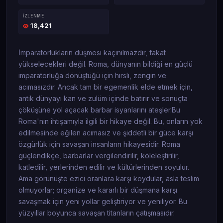
İZLENME
18,421
İmparatorlukların düşmesi kaçınılmazdır, fakat
yükselecekleri değil. Roma, dünyanın bildiği en güçlü
imparatorluğa dönüştüğü için hırslı, zengin ve
acımasızdır. Ancak tam bir egemenlik elde etmek için,
antik dünyayı kan ve zulüm içinde batırır ve sonuçta
çöküşüne yol açacak barbar isyanlarını ateşler.Bu
Roma'nın ihtişamıyla ilgili bir hikaye değil. Bu, onların yok
edilmesinde eğilen acımasız ve şiddetli bir güce karşı
özgürlük için savaşan insanların hikayesidir. Roma
güçlendikçe, barbarlar vergilendirilir, köleleştirilir,
katledilir, yerlerinden edilir ve kültürlerinden soyulur.
Ama görünüşte ezici oranlara karşı koydular, asla teslim
olmuyorlar; organize ve kararlı bir düşmana karşı
savaşmak için yeni yollar geliştiriyor ve yeniliyor. Bu
yüzyıllar boyunca savaşan titanların çatışmasıdır.