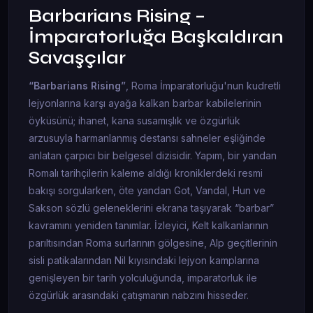
Barbarians Rising –
İmparatorluğa Başkaldıran
Savaşçılar
“Barbarians Rising”
, Roma İmparatorluğu'nun kudretli
lejyonlarına karşı ayağa kalkan barbar kabilelerinin
öyküsünü; ihanet, kana susamışlık ve özgürlük
arzusuyla harmanlanmış destansı sahneler eşliğinde
anlatan çarpıcı bir belgesel dizisidir. Yapım, bir yandan
Romalı tarihçilerin kaleme aldığı kroniklerdeki resmi
bakışı sorgularken, öte yandan Got, Vandal, Hun ve
Sakson sözlü geleneklerini ekrana taşıyarak “barbar”
kavramını yeniden tanımlar. İzleyici, Kelt kalkanlarının
parıltısından Roma surlarının gölgesine, Alp geçitlerinin
sisli patikalarından Nil kıyısındaki lejyon kamplarına
genişleyen bir tarih yolculuğunda, imparatorluk ile
özgürlük arasındaki çatışmanın nabzını hisseder.