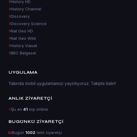
History HD
History Channel
Discovery
Discovery Science
Nat Geo HD
Nat Geo Wild
History Viasat
BBC Belgesel
UYGULAMA
Yakında mobil uygulamamızı yayınlıyoruz. Takipte kalın!
ANLIK ZIYARETÇI
Şu an
41
kişi online
BUGÜNKÜ ZIYARETÇI
Bugün
1002
tekil ziyaretçi