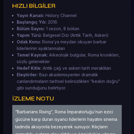
HIZLI BİLGİLER
Yayın Kanalı:
History Channel
Başlangıç Yılı:
2016
Bölüm Sayısı:
1 sezon, 8 bölüm
Yapım Türü:
Belgesel Dizi (Antik Tarih, Askeri)
Odak Konu:
Roma’ya meydan okuyan barbar
liderlerinin ayaklanmaları
Temel Kaynak:
Arkeolojik bulgular, Roma kronikleri,
sözlü gelenekler
Hedef Kitle:
Antik çağ ve askeri tarih meraklıları
Eleştiriler:
Bazı akademisyenler dramatik
canlandırmaların tarihsel belirsizlikleri “keskin doğru”
gibi sunduğunu belirtiyor.
İZLEME NOTU
“Barbarians Rising”, Roma İmparatorluğu’nun ezici
gücüne karşı duran isyancı liderlerin hayatını sinema
tadında aksiyonla bezeyerek sunuyor. Kılıçların