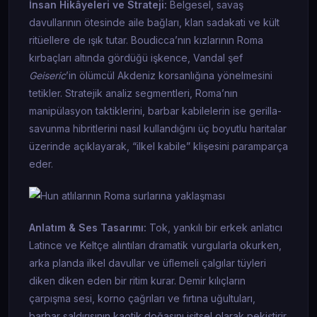
İnsan Hikâyeleri ve Strateji:
Belgesel, savaş
davullarının ötesinde aile bağları, klan sadakati ve kült
ritüellere de ışık tutar. Boudicca’nın kızlarının Roma
kırbaçları altında gördüğü işkence, Vandal şef
Geiseric
’in ölümcül Akdeniz korsanlığına yönelmesini
tetikler. Stratejik analiz segmentleri, Roma’nın
manipülasyon taktiklerini, barbar kabilelerin ise gerilla-
savunma hibritlerini nasıl kullandığını üç boyutlu haritalar
üzerinde açıklayarak, “ilkel kabile” klişesini paramparça
eder.
Anlatım & Ses Tasarımı:
Tok, yankılı bir erkek anlatıcı
Latince ve Keltçe alıntıları dramatik vurgularla okurken,
arka planda ilkel davullar ve üflemeli çalgılar tüyleri
diken diken eden bir ritim kurar. Demir kılıçların
çarpışma sesi, korno çağrıları ve fırtına uğultuları,
barbar saldırısının kaotik doğasını işitsel olarak pekiştirir.