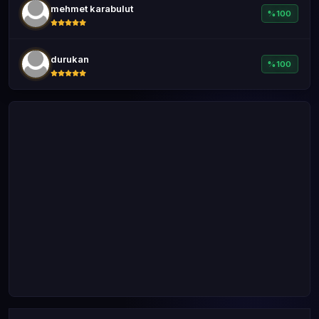
mehmet karabulut
%100
durukan
%100