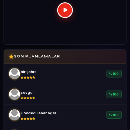
SON PUANLAMALAR
bir şahıs
%100
sevgul
%100
HoodedTeaanager
%100