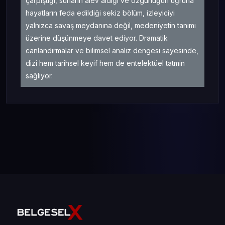
çarpıştığı, surların alev aldığı ve özgürlüğün uğruna
hayatların feda edildiği sekiz bölüm, izleyiciyi
yalnızca savaş meydanına değil, medeniyetin tanımı
üzerine düşünmeye davet ediyor. Dramatik
canlandırmalar ve bilimsel analiz dengesi sayesinde,
dizi hem tarihsel keyif hem de entelektüel tatmin
sağlıyor.