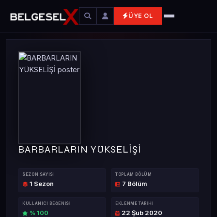
ÜYE OL
BARBARLARIN YÜKSELİŞİ
SEZON SAYISI
TOPLAM BÖLÜM
1 Sezon
7 Bölüm
KULLANICI BEĞENISI
EKLENME TARIHI
% 100
22 Şub 2020