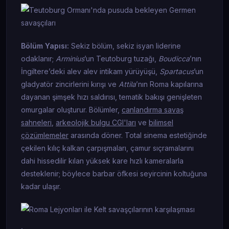
Bölüm Yapısı:
Sekiz bölüm, sekiz isyan liderine
odaklanır;
Arminius
’un Teutoburg tuzağı,
Boudicca
’nın
İngiltere’deki alev alev intikam yürüyüşü,
Spartacus
’un
gladyatör zincirlerini kırışı ve
Attila
’nın Roma kapılarına
dayanan şimşek hızı saldırısı, tematik bakışı genişleten
omurgalar oluşturur. Bölümler,
canlandırma savaş
sahneleri
,
arkeolojik bulgu CGI'ları
ve
bilimsel
çözümlemeler
arasında döner. Total sinema estetiğinde
çekilen kılıç kalkan çarpışmaları, çamur sıçramalarını
dahi hissedilir kılan yüksek kare hızlı kameralarla
desteklenir; böylece barbar öfkesi seyircinin koltuğuna
kadar ulaşır.