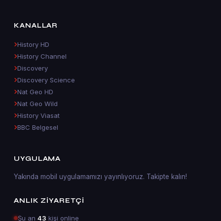
KANALLAR
History HD
History Channel
Discovery
Discovery Science
Nat Geo HD
Nat Geo Wild
History Viasat
BBC Belgesel
UYGULAMA
Yakında mobil uygulamamızı yayınlıyoruz. Takipte kalın!
ANLIK ZIYARETÇI
Şu an
43
kişi online