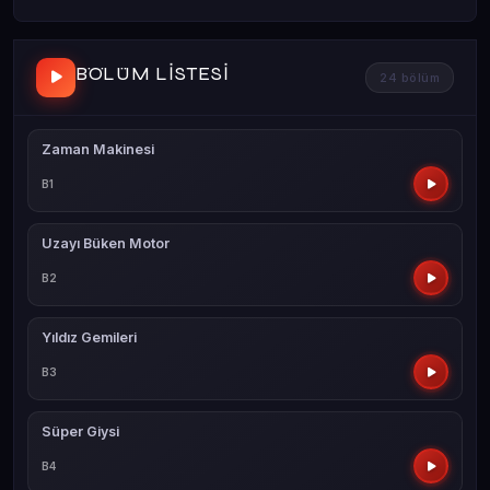
BÖLÜM LISTESI
24 bölüm
Zaman Makinesi
B1
Uzayı Büken Motor
B2
Yıldız Gemileri
B3
Süper Giysi
B4