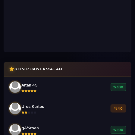
B15
Cyborg Ordusu Oluşturmak
B16
Gerçek Bir Dünya Nasıl Yaratılır
B17
SON PUANLAMALAR
Karadeliğin İçinden Nasıl Geçilir
Altan 45
B18
%100
Makinelerin Yönettiği Dünya
Uros Kurtos
%40
B19
gÃ¼rses
Uzaylılarla Temas
%100