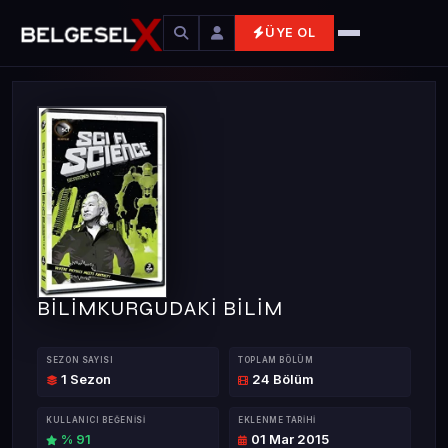
ÜYE OL
BİLİMKURGUDAKİ BİLİM
SEZON SAYISI
TOPLAM BÖLÜM
1 Sezon
24 Bölüm
KULLANICI BEĞENISI
EKLENME TARIHI
% 91
01 Mar 2015