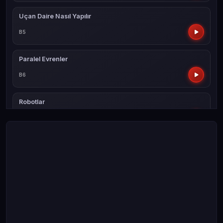
Uçan Daire Nasıl Yapılır
B5
Paralel Evrenler
B6
Robotlar
B7
Işın Kılıcı
B8
Işınlanma
B9