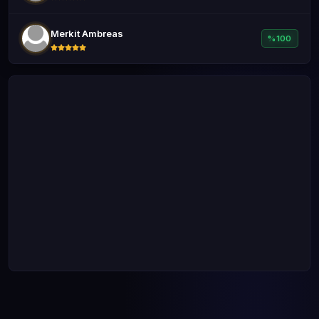
B20
Merkit Ambreas
%100
Yıldız Savaşçısı Yapmak
B21
Görünmez Olmak
B22
Güç Kalkanı
B23
Gezegene Baskın
B24