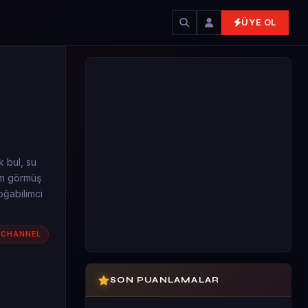
ÜYE OL
k bul, su
tim görmüş
oğabilimci
 CHANNEL
SON PUANLAMALAR