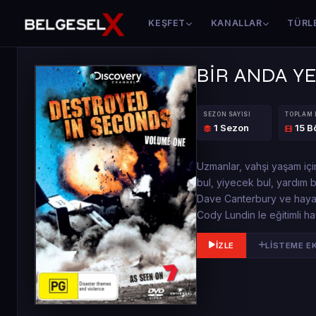
KEŞFET
KANALLAR
TÜRL
BİR ANDA Y
SEZON SAYISI
TOPLAM
1 Sezon
15 B
Uzmanlar, vahşi yaşam içi
bul, yiyecek bul, yardım b
Dave Canterbury ve hayatt
Cody Lundin le eğitimli ha
İZLE
LISTEME E