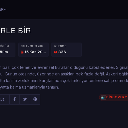
ER
ERLE BİR
 BÖLÜM
EKLENME TARIHI
İZLENME
ölüm
15 Kas 2016
836
n bazı çok temel ve evrensel kurallar olduğunu kabul ederler. Sığına
ul. Bunun ötesinde, üzerinde anlaştıkları pek fazla değil. Askeri eği
a kalma zorluklarını karşılamada çok farklı yöntemlere sahip olan d
yatta kalma uzmanlarıyla tanışın.
DİSCOVERY
KLE