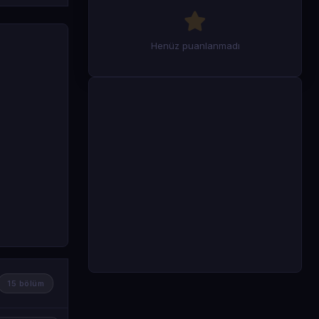
Henüz puanlanmadı
15 bölüm