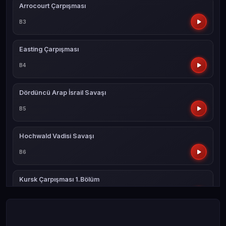
Arrocourt Çarpışması
B3
Easting Çarpışması
B4
Dördüncü Arap İsrail Savaşı
B5
Hochwald Vadisi Savaşı
B6
Kursk Çarpışması 1.Bölüm
B7
Kursk Çarpışması 2. Bölüm 1.Kısım