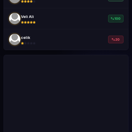
Veli Ali
%100
celik
%20