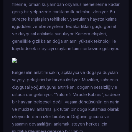
fillerine, orman kuşlarından okyanus memelilerine kadar
geniş bir yelpazede canlıların ilk adımları izleniyor. Bu
süreçte karşılaşılan tehlikeler, yavruların hayatta kalma
içgüdüleri ve ebeveynlerin fedakârlıkları güçlü görsel
ve duygusal anlatımla sunuluyor. Kamera ekipleri,
genellikle gizli kalan doğa anlarını yüksek teknoloji ile
kaydederek izleyiciyi olayların tam merkezine getiriyor.
Belgeselin anlatımı sakin, açıklayıcı ve doğaya duyulan
saygıyı pekiştirici bir tarzda ilerliyor. Müzikler, sahnenin
duygusal yoğunluğunu artırırken, doğanın sessizliğiyle
ustaca dengeleniyor. “Nature’s Miracle Babies”, sadece
bir hayvan belgeseli değil, yaşam döngüsünün en narin
ve mucizevi anlarına ışık tutan bir doğa kutlaması olarak
izleyicide derin izler bırakıyor. Doğanın gücünü ve
yaşamın devamlılığını anlamak isteyen herkes için
mutlaka izlenmesi gereken bir yapım.