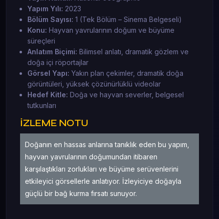
Yapım Yılı:
2023
Bölüm Sayısı:
1 (Tek Bölüm – Sinema Belgeseli)
Konu:
Hayvan yavrularının doğum ve büyüme
süreçleri
Anlatım Biçimi:
Bilimsel anlatı, dramatik gözlem ve
doğa içi röportajlar
Görsel Yapı:
Yakın plan çekimler, dramatik doğa
görüntüleri, yüksek çözünürlüklü videolar
Hedef Kitle:
Doğa ve hayvan severler, belgesel
tutkunları
İZLEME NOTU
Doğanın en hassas anlarına tanıklık eden bu yapım,
hayvan yavrularının doğumundan itibaren
karşılaştıkları zorlukları ve büyüme serüvenlerini
etkileyici görsellerle anlatıyor. İzleyiciye doğayla
güçlü bir bağ kurma fırsatı sunuyor.