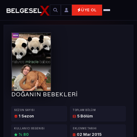
ÜYE OL
DOĞANIN BEBEKLERİ
SEZON SAYISI
TOPLAM BÖLÜM
1 Sezon
5 Bölüm
KULLANICI BEĞENISI
EKLENME TARIHI
% 80
02 Mar 2015