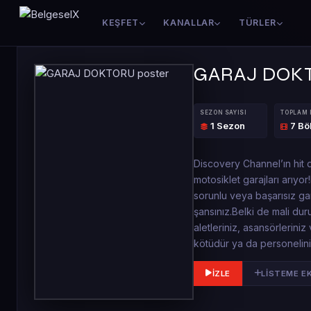
KEŞFET
KANALLAR
TÜRLER
GARAJ DOK
SEZON SAYISI
TOPLAM
1 Sezon
7 B
Discovery Channel’ın hit 
motosiklet garajları arıyo
sorunlu veya başarısız gar
şansınız.Belki de mali dur
aletleriniz, asansörlerini
kötüdür ya da personelini
İZLE
LISTEME E