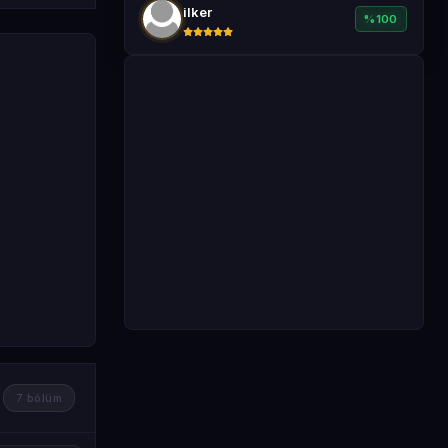
ilker
%100
7 bölüm