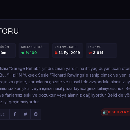
TORU
 BÖLÜM
KULLANICI BEĞENISI
EKLENME TARIHI
İZLENME
ölüm
% 100
14 Eyl 2019
3,614
dizisi “Garage Rehab” şimdi uzman yardımına ihtiyaç duyan ticari oto
r!Bu, “Hızlı‘ N Yüksek Sesle ”Richard Rawlings'e sahip olmak ve yeni 
ajınıza gelme, sorunlarını çözme ve ulusal televizyondaki alanınızı iy
umunuz karışıktır veya işinizi nasıl pazarlayacağınızı bilmiyorsunuz. B
z ve fanlarınız eski ve bozuktur veya alanınız dağılıyordur. Belki de yö
z iyi geçinemiyordur.
DİSCOVERY
KLE