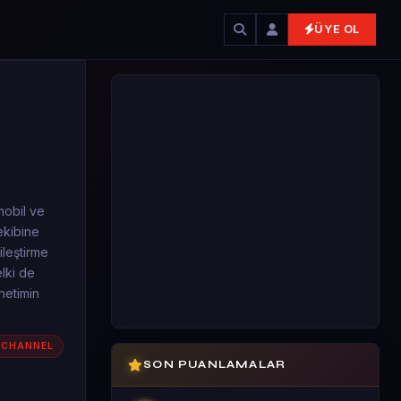
ÜYE OL
mobil ve
ekibine
ileştirme
elki de
netimin
 CHANNEL
SON PUANLAMALAR