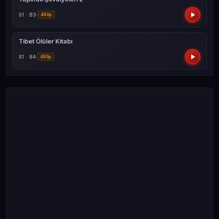
S1 · B3
480p
Tibet Ölüler Kitabı
S1 · B4
480p