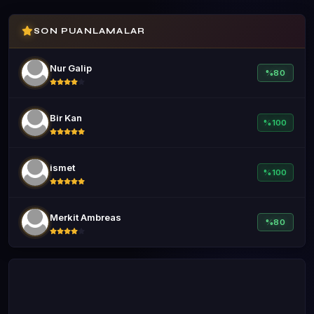
SON PUANLAMALAR
Nur Galip
%80
Bir Kan
%100
ismet
%100
Merkit Ambreas
%80