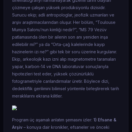
sinematografiyi harmanlayarak gizemli tarihî olayları
çözmeye çalışan yüksek prodüksiyonlu dizisidir.
Sunucu ekip; adli antropologlar, jeofizik uzmanları ve
arşiv araştırmacılarından oluşur. Her bölüm, “Toulouse
Mumya Salonu’nun kimliği nedir?”, “MS 79 Vezüv
patlamasında ölen bir ailenin son anı yeniden inşa
edilebilir mi?” ya da “Orta-çağ kalelerinde kayıp
hazinelerin izi ne?” gibi tek bir soru üzerine kurgulanır.
Ekip, arkeolojik kazı izni alıp magnetometre taramaları
yapar, karbon-14 ve DNA laboratuvar sonuçlarıyla
hipotezleri test eder, yüksek çözünürlüklü
fotogrametriyle canlandırmalar üretir. Böylece dizi,
dedektiflik gerilimini bilimsel yöntemle birleştirerek tarih
meraklılarını ekrana kilitler.
Program üç aşamalı anlatım şemasını izler:
1) Efsane &
Arşiv
– konuya dair kronikler, efsaneler ve önceki