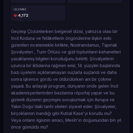
İZLENME
4,172
Geçmişi Çözümlerken belgesel dizisi, yalnızca olası bir
İncil Koduna ve felâketlerin öngörülerine ilişkin eski
gizemleri incelemekle birlikte, Nostramdamus, Tapınak
Şovalyeleri , Turin Örtüsü ve gizli toplumların kehanetleri
yasaklanmış bilgileri koruduğunu belirtti. Şövalyelerin
uzunca bir iktidarına rağmen emir, 14. yüzyılın başlarında
bazı üyelerin açıklanamayan suçlarla suçlandı ve daha
sonra işkence gördü ve öldürülürken ani bir çökme
yaşadı. Bu anlayışlı program, dünyanın önde gelen İncil
akademisyenlerinden bazılarına röportaj yapar ve bu
gizemli düzenin geçmişini soruşturmak için Avrupa ve
Yakın Doğu'daki tarihi siteleri ziyaret eder. Şövalyeler,
birçoklarının inandığı gibi Kutsal Kase'yi korudu mu?
Veya onların ilgisinin amacı, Mesih'in doğumundan bin yıl
önce gömüldü mü?