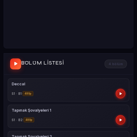
BÖLÜM LISTESI
4 bölüm
Deccal
S1 · B1
480p
Tapınak Şovalyeleri 1
S1 · B2
480p
Tapınak Şovalyeleri 2