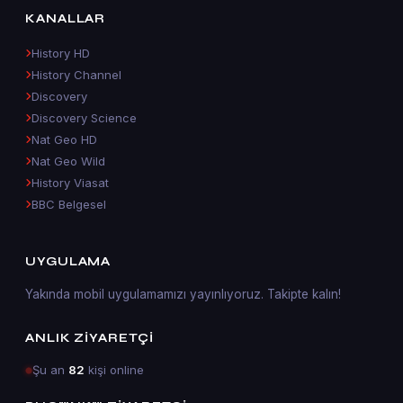
KANALLAR
History HD
History Channel
Discovery
Discovery Science
Nat Geo HD
Nat Geo Wild
History Viasat
BBC Belgesel
UYGULAMA
Yakında mobil uygulamamızı yayınlıyoruz. Takipte kalın!
ANLIK ZIYARETÇI
Şu an
82
kişi online