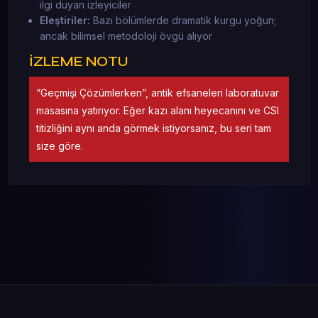
ilgi duyan izleyiciler
Eleştiriler:
Bazı bölümlerde dramatik kurgu yoğun;
ancak bilimsel metodoloji övgü alıyor
İZLEME NOTU
“Geçmişi Çözümlerken”, antik efsaneleri laboratuvar
masasına yatırıyor. Eğer kazı alanı heyecanını ve CSI
titizliğini aynı anda görmek istiyorsanız, bu seri tam
size göre.