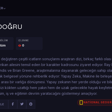
ER
DOĞRU
 BÖLÜM
İZLENME
ölüm
0
eğiştiren çeşitli icatların sonuçlarını araştıran dizi, birkaç farklı ola
rikan ailesini temsil eden bir karakter kadrosunu ziyaret ediyor. Ray
ndis ve Brian Greene, araştırmalarına dayanarak geleceğin sahip ola
şarak belgesel yönüne rehberlik ediyor: Yapay Zeka, Makine ile birleşe
arası bir varlığa dönüşmesi. Yapay zekanın her yerde olduğu ve bil
izi kökten uzattığı hem yakın hem de uzak gelecekte hayatı keşfetme
tişim, iş ve eğitimin devrim yaratacağını göstermeyi amaçlıyor.
NATİONAL GEOGR
KLE