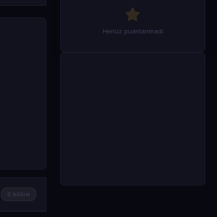
Henüz puanlanmadı
0 bölüm