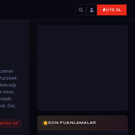
ÜYE OL
sı zaman
 Kurzweil,
bileceği
n insan,
imdeki
k. Dizi,
SON PUANLAMALAR
APHİC HD