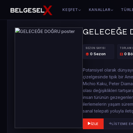
KEŞFET
KANALLAR
TÜRL
GELECEĞE 
SEZON SAYISI
TOPLAM
0 Sezon
0 B
Potansiyel olarak dünyayı d
çizelgesinde tipik bir Ame
Michio Kaku, Peter Diama
olası değişiklikleri tartı
insan türünün gezegenler 
ilerlemelerin yaşam sürem
sanal telepati yoluyla ile
İZLE
LISTEME E