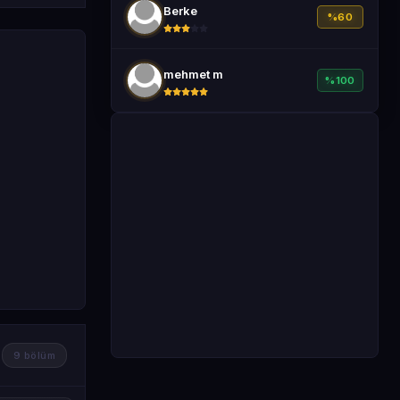
Berke
%60
mehmet m
%100
9 bölüm