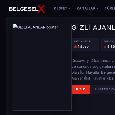
KEŞFET
KANALLAR
TÜRL
GİZLİ AJAN
SEZON SAYISI
TOPLAM
1 Sezon
9 B
Discovery ID kanalında yay
ve sonunca suç çetelerini 
olan İkili Hayatlar Belges
Ajanlar (İkili Hayatlar ) be
İZLE
LISTEME E