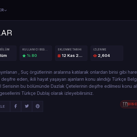
ER
LAR
 BÖLÜM
KULLANICI BEĞENISI
EKLENME TARIHI
İZLENME
ölüm
% 80
12 Kas 2016
2,604
ınlanan , Suç örgütlerinin aralarına katılarak onlardan birisi gibi ha
deşifre eden, ikili hayat yaşayan ajanların konu alındığı Türkçe Belg
el Serisinin bu bölümünde Dazlak Çetelerinin deşifre edilmesi konu alın
lgesellerini Türkçe Dublaj olarak izleyebilirsiniz.
DİS
KLE