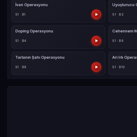
İvan Operasyonu
Uyuşturucu 
S1 · B1
S1 · B2
Doping Operasyonu
Cehennem Me
S1 · B4
S1 · B6
Tarlanın Şahı Operasyonu
Ari Irk Oper
S1 · B8
S1 · B10