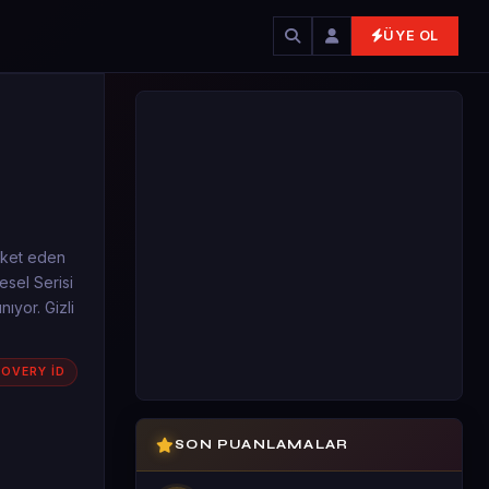
ÜYE OL
reket eden
esel Serisi
ıyor. Gizli
COVERY İD
SON PUANLAMALAR