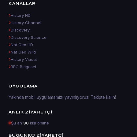
KANALLAR
History HD
History Channel
Discovery
Discovery Science
Nat Geo HD
Nat Geo Wild
History Viasat
BBC Belgesel
UYGULAMA
Yakında mobil uygulamamızı yayınlıyoruz. Takipte kalın!
ANLIK ZIYARETÇI
Şu an
30
kişi online
BUGÜNKÜ ZIYARETÇI