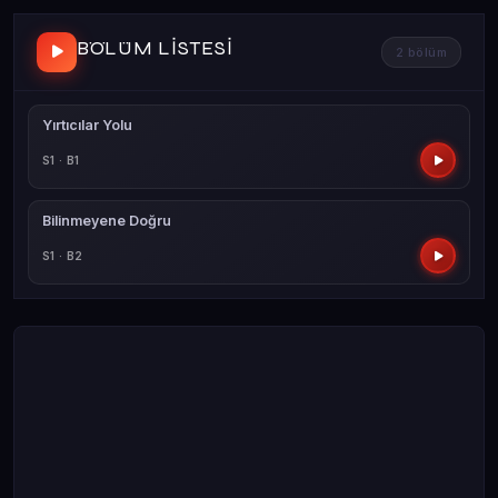
BÖLÜM LISTESI
2 bölüm
Yırtıcılar Yolu
S1 · B1
Bilinmeyene Doğru
S1 · B2