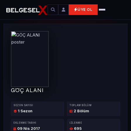
ÜYE OL
GÖÇ ALANI
SEZON SAYISI
TOPLAM BÖLÜM
1 Sezon
2 Bölüm
EKLENME TARIHI
İZLENME
09 Nis 2017
695