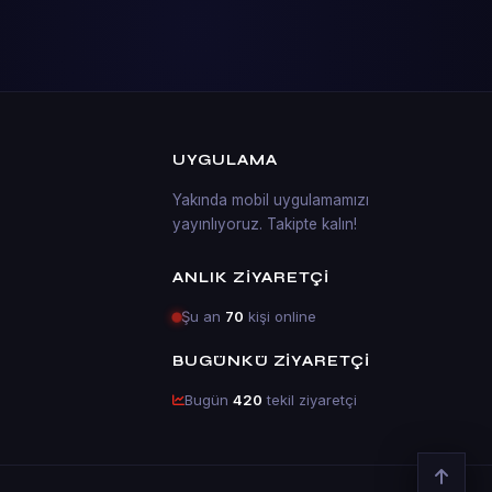
UYGULAMA
Yakında mobil uygulamamızı
yayınlıyoruz. Takipte kalın!
ANLIK ZIYARETÇI
Şu an
70
kişi online
BUGÜNKÜ ZIYARETÇI
Bugün
420
tekil ziyaretçi