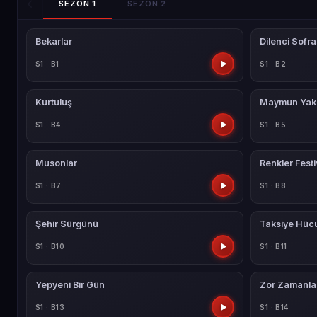
SEZON 1
SEZON 2
Bekarlar
Dilenci Sofra
S1 · B1
S1 · B2
Kurtuluş
Maymun Yaka
S1 · B4
S1 · B5
Musonlar
Renkler Festi
S1 · B7
S1 · B8
Şehir Sürgünü
Taksiye Hü
S1 · B10
S1 · B11
Yepyeni Bir Gün
Zor Zamanla
S1 · B13
S1 · B14