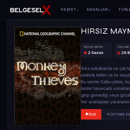
KEŞFET
KANALLAR
TÜRL
HIRSIZ MA
SEZON SAYISI
TOPLAM
2 Sezon
26 
Arka sokaklarda ve çatı l
elektrik telleri ve bir maym
Bu seride Galta çetesi, hu
birinin heyecanlı sokakla
girip girmediği veya göze
her avantajdan yararlanmal
İZLE
LISTEME E