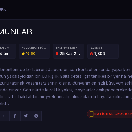
ER
YMUNLAR
 BÖLÜM
KULLANICI BEĞENISI
EKLENME TARIHI
İZLENME
Bölüm
% 60
25 Kas 2016
1,804
abirentlerinde bir labirent Jaipuru en son kentsel ormanda yaparken, 
un yakalayıcıdan biri 60 kişilik Galta çetesi için tehlikeli bir yer haline
zurlu tapınak yaşam tarzlarının dışına, dünyanın en hızlı büyüyen şeh
rında giriyor. Görünürde kuraklık yoktu, maymunlar açık pencerelerde
timsiz bir bakkaldan meyvelerini atıp atmasalar da hayatta kalmaları
ıdır.
NATİONAL GEOGRAP
KLE