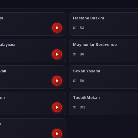
sı
Hastane Baskını
S1 · B3
layıcısı
Maymunlar Serüvende
S1 · B6
vali
Sokak Yaşamı
S1 · B9
cum
Tedbili Mekan
S1 · B12
r