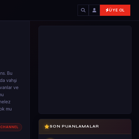
ÜYE OL
ons. Bu
 da vahşi
yvanlar ve
nu
 melez
 çok mu
SON PUANLAMALAR
 CHANNEL