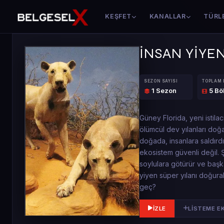
KEŞFET
KANALLAR
TÜRL
İNSAN YİYE
SEZON SAYISI
TOPLAM
1 Sezon
5 B
Güney Florida, yeni istila
ölümcül dev yılanları doğa
doğada, insanlara saldırdı
ekosistem güvenli değil. Ş
soylulara götürür ve başka
yiyen süper yılanı doğurabi
geç?
İZLE
LISTEME E