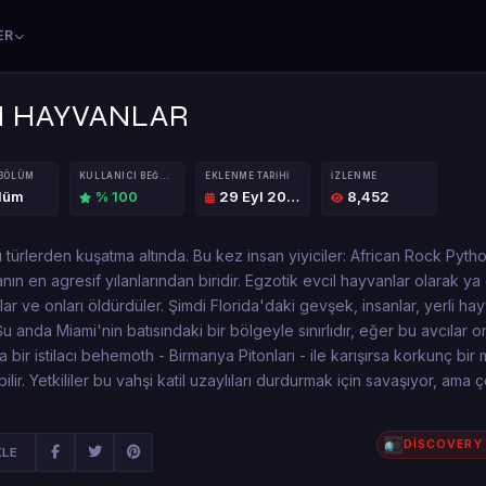
ER
N HAYVANLAR
 BÖLÜM
KULLANICI BEĞENISI
EKLENME TARIHI
İZLENME
ölüm
% 100
29 Eyl 2019
8,452
cı türlerden kuşatma altında. Bu kez insan yiyiciler: African Rock Pyth
nın en agresif yılanlarından biridir. Egzotik evcil hayvanlar olarak ya
lar ve onları öldürdüler. Şimdi Florida'daki gevşek, insanlar, yerli ha
u anda Miami'nin batısındaki bir bölgeyle sınırlıdır, eğer bu avcılar o
 bir istilacı behemoth - Birmanya Pitonları - ile karışırsa korkunç bir
lir. Yetkililer bu vahşi katil uzaylıları durdurmak için savaşıyor, ama
DİSCOVERY
KLE