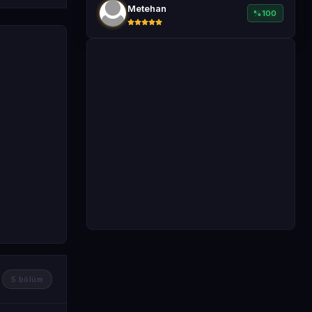
Metehan
%100
5 bölüm