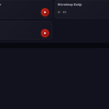
r
Mürekkep Balığı
S1 · B3