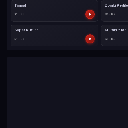
Timsah
Zombi Kedile
S1 · B1
S1 · B2
Süper Kurtlar
Müthiş Yılan
S1 · B4
S1 · B5