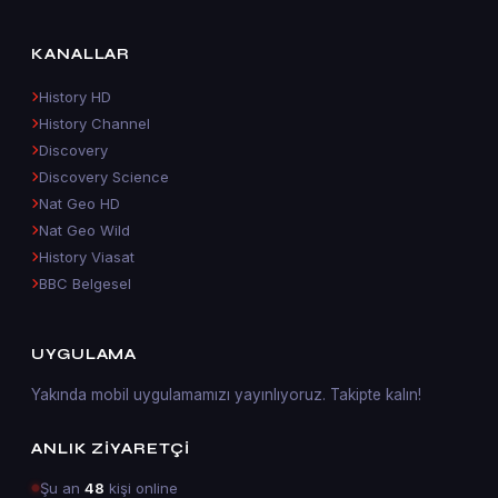
KANALLAR
History HD
History Channel
Discovery
Discovery Science
Nat Geo HD
Nat Geo Wild
History Viasat
BBC Belgesel
UYGULAMA
Yakında mobil uygulamamızı yayınlıyoruz. Takipte kalın!
ANLIK ZIYARETÇI
Şu an
48
kişi online