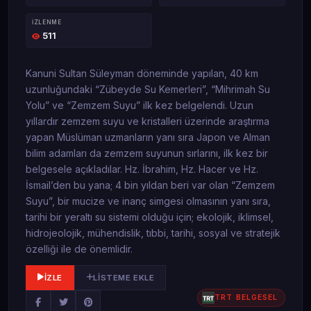
İZLENME
511
Kanuni Sultan Süleyman döneminde yapılan, 40 km
uzunluğundaki “Zübeyde Su Kemerleri”, “Mihrimah Su
Yolu” ve “Zemzem Suyu” ilk kez belgelendi. Uzun
yıllardır zemzem suyu ve kristalleri üzerinde araştırma
yapan Müslüman uzmanların yanı sıra Japon ve Alman
bilim adamları da zemzem suyunun sırlarını, ilk kez bir
belgesele açıkladılar. Hz. İbrahim, Hz. Hacer ve Hz.
İsmail’den bu yana; 4 bin yıldan beri var olan “Zemzem
Suyu”, bir mucize ve inanç simgesi olmasının yanı sıra,
tarihi bir yeraltı su sistemi olduğu için; ekolojik, iklimsel,
hidrojeolojik, mühendislik, tıbbi, tarihi, sosyal ve stratejik
özelliği ile de önemlidir.
İZLE
LISTEME EKLE
TRT BELGESEL