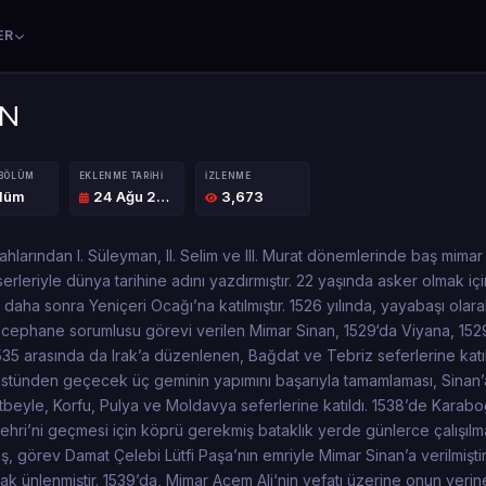
ER
AN
 BÖLÜM
EKLENME TARIHI
İZLENME
ölüm
24 Ağu 2022
3,673
hlarından I. Süleyman, II. Selim ve III. Murat dönemlerinde baş mimar
serleriyle dünya tarihine adını yazdırmıştır. 22 yaşında asker olmak iç
 daha sonra Yeniçeri Ocağı’na katılmıştır. 1526 yılında, yayabaşı olarak
cephane sorumlusu görevi verilen Mimar Sinan, 1529‘da Viyana, 152
35 arasında da Irak’a düzenlenen, Bağdat ve Tebriz seferlerine katı
üstünden geçecek üç geminin yapımını başarıyla tamamlaması, Sinan’
ütbeyle, Korfu, Pulya ve Moldavya seferlerine katıldı. 1538’de Karab
hri’ni geçmesi için köprü gerekmiş bataklık yerde günlerce çalışılm
 görev Damat Çelebi Lütfi Paşa’nın emriyle Mimar Sinan’a verilmiştir
 ünlenmiştir. 1539’da, Mimar Acem Ali‘nin vefatı üzerine onun yeri