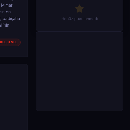
n Mimar
nın en
üç padişaha
Henüz puanlanmadı
i’nin
BELGESEL