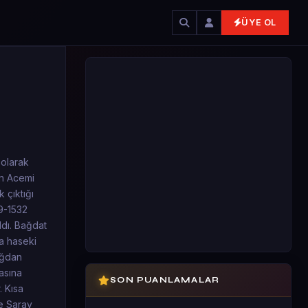
ÜYE OL
 olarak
in Acemi
 çıktığı
9-1532
ldı. Bağdat
a haseki
oğdan
asına
SON PUANLAMALAR
. Kısa
ne Saray