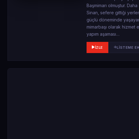
Başmimarı olmuştur. Daha s
Sinan, sefere gittiği yerle
güçlü döneminde yaşayan S
mimarbaşı olarak hizmet e
yapım aşaması…
İZLE
LISTEME E