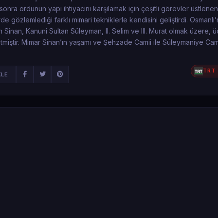
onra ordunun yapı ihtiyacını karşılamak için çeşitli görevler üstlene
rde gözlemlediği farklı mimari tekniklerle kendisini geliştirdi. Osmanlı’
inan, Kanuni Sultan Süleyman, II. Selim ve III. Murat olmak üzere, 
tmiştir. Mimar Sinan’ın yaşamı ve Şehzade Camii ile Süleymaniye Cami
TRT 
KLE