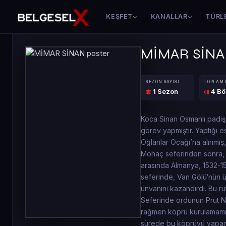
KEŞFET
KANALLAR
TÜRL
MİMAR SİN
SEZON SAYISI
TOPLAM
1 Sezon
4 B
Koca Sinan Osmanlı padişa
görev yapmıştır. Yaptığı e
Oğlanlar Ocağı’na alınmış,
Mohaç seferinden sonra, 
arasında Almanya, 1532-15
seferinde, Van Gölü‘nün 
ünvanını kazandırdı. Bu r
Seferinde ordunun Prut Ne
rağmen köprü kurulamamış,
sürede bu köprüyü yaparak