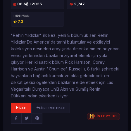
08 Ağu 2025
2,747
IMDB PUANI
7.3
"Rehin Yıldızlar" ilk kez, yeni 8 bölümlük seri Rehin
Yıldızlar Do America'da tarihi buluntular ve etkileyici
koleksiyon nesneleri arayışında Amerika'nın en heyecan
verici yerlerinden bazılarını ziyaret etmek için yola
çıkıyor. Her iki saatlik bölüm Rick Harrison, Corey
Harrison ve Austin "Chumlee" Russell'ı, 8 farklı şehirdeki
hayranlarla bağlantı kurmak ve akla gelebilecek en
dikkat çekici öğelerden bazılarını elde etmek için Las
Vegas'taki Dünyaca Ünlü Altın ve Gümüş Rehin
Dükkanı'ndan çıkarken izliyor.
İZLE
LISTEME EKLE
HİSTORY HD