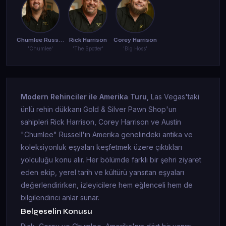
Chumlee Russell
Rick Harrison
Corey Harrison
'Chumlee'
'The Spotter'
'Big Hoss'
Modern Rehinciler ile Amerika Turu
, Las Vegas'taki
ünlü rehin dükkanı Gold & Silver Pawn Shop'un
sahipleri Rick Harrison, Corey Harrison ve Austin
"Chumlee" Russell'ın Amerika genelindeki antika ve
koleksiyonluk eşyaları keşfetmek üzere çıktıkları
yolculuğu konu alır. Her bölümde farklı bir şehri ziyaret
eden ekip, yerel tarih ve kültürü yansıtan eşyaları
değerlendirirken, izleyicilere hem eğlenceli hem de
bilgilendirici anlar sunar.
Belgeselin Konusu