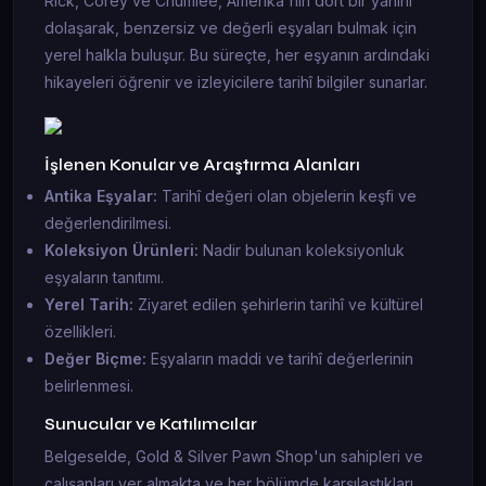
Rick, Corey ve Chumlee, Amerika'nın dört bir yanını
dolaşarak, benzersiz ve değerli eşyaları bulmak için
yerel halkla buluşur. Bu süreçte, her eşyanın ardındaki
hikayeleri öğrenir ve izleyicilere tarihî bilgiler sunarlar.
İşlenen Konular ve Araştırma Alanları
Antika Eşyalar:
Tarihî değeri olan objelerin keşfi ve
değerlendirilmesi.
Koleksiyon Ürünleri:
Nadir bulunan koleksiyonluk
eşyaların tanıtımı.
Yerel Tarih:
Ziyaret edilen şehirlerin tarihî ve kültürel
özellikleri.
Değer Biçme:
Eşyaların maddi ve tarihî değerlerinin
belirlenmesi.
Sunucular ve Katılımcılar
Belgeselde, Gold & Silver Pawn Shop'un sahipleri ve
çalışanları yer almakta ve her bölümde karşılaştıkları