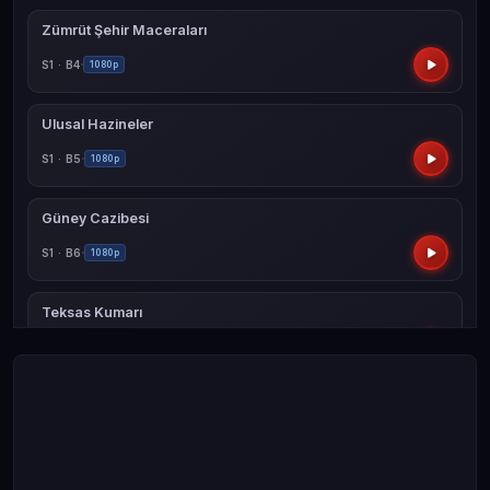
Zümrüt Şehir Maceraları
S1 · B4
1080p
Ulusal Hazineler
S1 · B5
1080p
Güney Cazibesi
S1 · B6
1080p
Teksas Kumarı
S1 · B7
1080p
Tatlı Carolina
S1 · B8
1080p